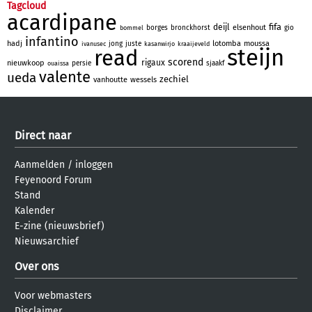
Tagcloud
acardipane
fifa
deijl
elsenhout
borges
bronckhorst
gio
bommel
infantino
hadj
lotomba
moussa
jong
juste
ivanusec
kasanwirjo
kraaijeveld
steijn
read
scorend
rigaux
nieuwkoop
persie
sjaakf
ouaissa
valente
ueda
zechiel
vanhoutte
wessels
Direct naar
Aanmelden
/
inloggen
Feyenoord Forum
Stand
Kalender
E-zine (nieuwsbrief)
Nieuwsarchief
Over ons
Voor webmasters
Disclaimer