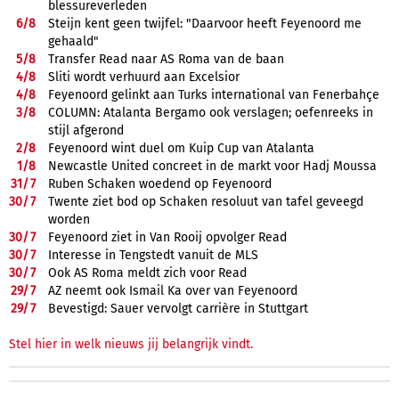
blessureverleden
6/
8
Steijn kent geen twijfel: "Daarvoor heeft Feyenoord me
gehaald"
5/
8
Transfer Read naar AS Roma van de baan
4/
8
Sliti wordt verhuurd aan Excelsior
4/
8
Feyenoord gelinkt aan Turks international van Fenerbahçe
3/
8
COLUMN: Atalanta Bergamo ook verslagen; oefenreeks in
stijl afgerond
2/
8
Feyenoord wint duel om Kuip Cup van Atalanta
1/
8
Newcastle United concreet in de markt voor Hadj Moussa
31/
7
Ruben Schaken woedend op Feyenoord
30/
7
Twente ziet bod op Schaken resoluut van tafel geveegd
worden
30/
7
Feyenoord ziet in Van Rooij opvolger Read
30/
7
Interesse in Tengstedt vanuit de MLS
30/
7
Ook AS Roma meldt zich voor Read
29/
7
AZ neemt ook Ismail Ka over van Feyenoord
29/
7
Bevestigd: Sauer vervolgt carrière in Stuttgart
Stel hier in welk nieuws jij belangrijk vindt.