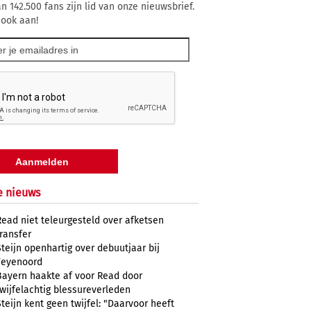
n 142.500 fans zijn lid van onze nieuwsbrief.
 ook aan!
e nieuws
Read niet teleurgesteld over afketsen
transfer
Steijn openhartig over debuutjaar bij
Feyenoord
Bayern haakte af voor Read door
twijfelachtig blessureverleden
Steijn kent geen twijfel: "Daarvoor heeft