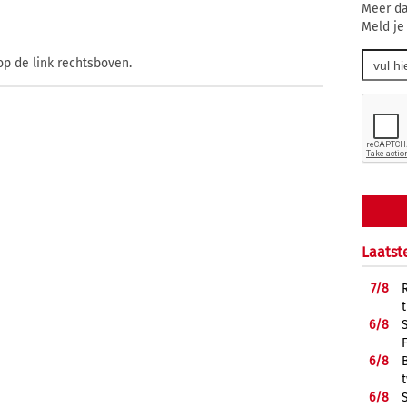
Meer da
Meld je
op de link rechtsboven.
Laatst
7/
8
6/
8
6/
8
6/
8