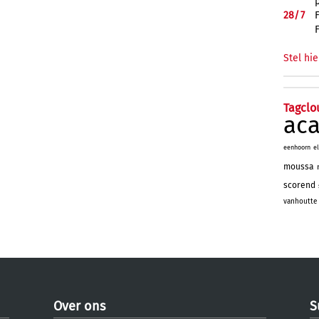
28/
7
Stel hie
Tagclo
ac
eenhoorn
e
moussa
scorend
vanhoutte
Over ons
S