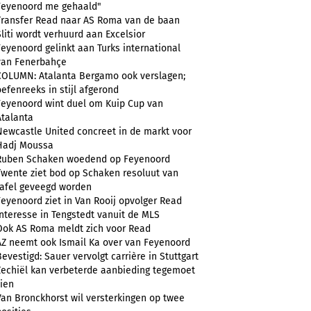
Feyenoord me gehaald"
Transfer Read naar AS Roma van de baan
Sliti wordt verhuurd aan Excelsior
Feyenoord gelinkt aan Turks international
van Fenerbahçe
COLUMN: Atalanta Bergamo ook verslagen;
oefenreeks in stijl afgerond
Feyenoord wint duel om Kuip Cup van
Atalanta
Newcastle United concreet in de markt voor
Hadj Moussa
Ruben Schaken woedend op Feyenoord
Twente ziet bod op Schaken resoluut van
tafel geveegd worden
Feyenoord ziet in Van Rooij opvolger Read
Interesse in Tengstedt vanuit de MLS
Ook AS Roma meldt zich voor Read
AZ neemt ook Ismail Ka over van Feyenoord
Bevestigd: Sauer vervolgt carrière in Stuttgart
Zechiël kan verbeterde aanbieding tegemoet
zien
Van Bronckhorst wil versterkingen op twee