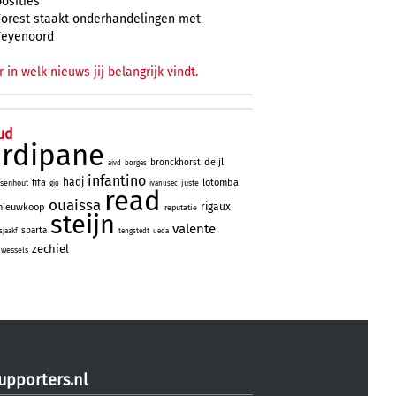
posities
Forest staakt onderhandelingen met
Feyenoord
r in welk nieuws jij belangrijk vindt.
ud
ardipane
deijl
bronckhorst
aivd
borges
infantino
hadj
fifa
lotomba
lsenhout
juste
gio
ivanusec
read
ouaissa
rigaux
nieuwkoop
reputatie
steijn
valente
sparta
sjaakf
tengstedt
ueda
zechiel
wessels
upporters.nl