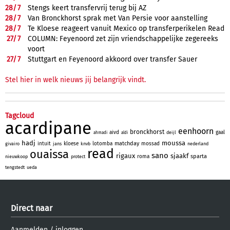
28/
7
Stengs keert transfervrij terug bij AZ
28/
7
Van Bronckhorst sprak met Van Persie voor aanstelling
28/
7
Te Kloese reageert vanuit Mexico op transferperikelen Read
27/
7
COLUMN: Feyenoord zet zijn vriendschappelijke zegereeks
voort
27/
7
Stuttgart en Feyenoord akkoord over transfer Sauer
Stel hier in welk nieuws jij belangrijk vindt.
Tagcloud
acardipane
eenhoorn
bronckhorst
aivd
gaal
deijl
ahmadi
aldi
hadj
moussa
matchday
intuit
kloese
lotomba
mossad
givairo
jans
knvb
nederland
read
ouaissa
sano
rigaux
sjaakf
sparta
roma
nieuwkoop
protect
tengstedt
ueda
Direct naar
Aanmelden
/
inloggen