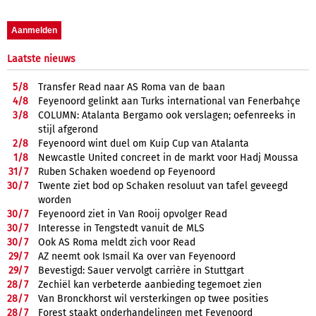
Laatste nieuws
5/
8
Transfer Read naar AS Roma van de baan
4/
8
Feyenoord gelinkt aan Turks international van Fenerbahçe
3/
8
COLUMN: Atalanta Bergamo ook verslagen; oefenreeks in
stijl afgerond
2/
8
Feyenoord wint duel om Kuip Cup van Atalanta
1/
8
Newcastle United concreet in de markt voor Hadj Moussa
31/
7
Ruben Schaken woedend op Feyenoord
30/
7
Twente ziet bod op Schaken resoluut van tafel geveegd
worden
30/
7
Feyenoord ziet in Van Rooij opvolger Read
30/
7
Interesse in Tengstedt vanuit de MLS
30/
7
Ook AS Roma meldt zich voor Read
29/
7
AZ neemt ook Ismail Ka over van Feyenoord
29/
7
Bevestigd: Sauer vervolgt carrière in Stuttgart
28/
7
Zechiël kan verbeterde aanbieding tegemoet zien
28/
7
Van Bronckhorst wil versterkingen op twee posities
28/
7
Forest staakt onderhandelingen met Feyenoord