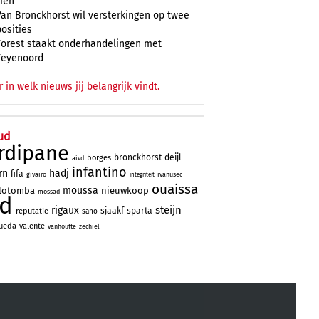
zien
Van Bronckhorst wil versterkingen op twee
posities
Forest staakt onderhandelingen met
Feyenoord
r in welk nieuws jij belangrijk vindt.
ud
rdipane
bronckhorst
deijl
borges
aivd
infantino
rn
hadj
fifa
givairo
ivanusec
integriteit
ouaissa
moussa
lotomba
nieuwkoop
mossad
ad
steijn
rigaux
sjaakf
sparta
reputatie
sano
ueda
valente
vanhoutte
zechiel