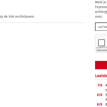
Meld je
Feyenoo
achterg
voor.
op de link rechtsboven.
Laatst
7/
8
6/
8
6/
8