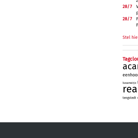
28/
7
28/
7
Stel hie
Tagclo
aca
eenhoo
kasanwirjo
re
tengstedt