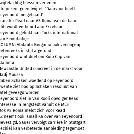
twijfelachtig blessureverleden
Steijn kent geen twijfel: "Daarvoor heeft
Feyenoord me gehaald"
Transfer Read naar AS Roma van de baan
Sliti wordt verhuurd aan Excelsior
Feyenoord gelinkt aan Turks international
van Fenerbahçe
COLUMN: Atalanta Bergamo ook verslagen;
oefenreeks in stijl afgerond
Feyenoord wint duel om Kuip Cup van
Atalanta
Newcastle United concreet in de markt voor
Hadj Moussa
Ruben Schaken woedend op Feyenoord
Twente ziet bod op Schaken resoluut van
tafel geveegd worden
Feyenoord ziet in Van Rooij opvolger Read
Interesse in Tengstedt vanuit de MLS
Ook AS Roma meldt zich voor Read
AZ neemt ook Ismail Ka over van Feyenoord
Bevestigd: Sauer vervolgt carrière in Stuttgart
Zechiël kan verbeterde aanbieding tegemoet