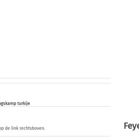
ingskamp
turkije
Fey
op de link rechtsboven.