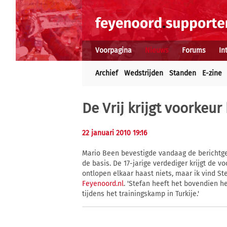
Voorpagina
Nieuws
Forums
In
Archief
Wedstrijden
Standen
E-zine
De Vrij krijgt voorkeu
22 januari 2010 19:16
Mario Been bevestigde vandaag de berichtgev
de basis. De 17-jarige verdediger krijgt de 
ontlopen elkaar haast niets, maar ik vind St
Feyenoord.nl
. 'Stefan heeft het bovendien h
tijdens het trainingskamp in Turkije.'