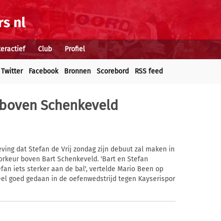
teractief
Club
Profiel
Twitter
Facebook
Bronnen
Scorebord
RSS feed
r boven Schenkeveld
ing dat Stefan de Vrij zondag zijn debuut zal maken in
voorkeur boven Bart Schenkeveld. 'Bart en Stefan
efan iets sterker aan de bal', vertelde Mario Been op
eel goed gedaan in de oefenwedstrijd tegen Kayserispor