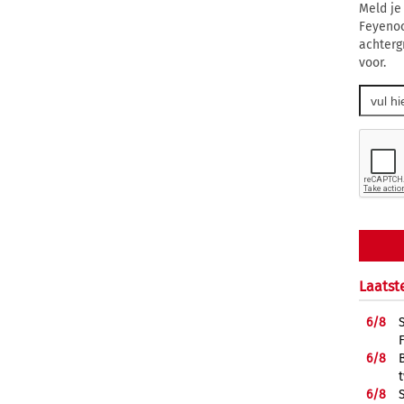
Meld je
Feyenoo
achtergr
voor.
Laatst
6/
8
6/
8
6/
8