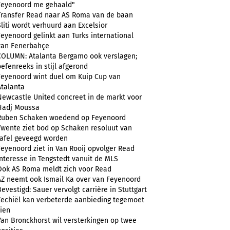
Feyenoord me gehaald"
Transfer Read naar AS Roma van de baan
Sliti wordt verhuurd aan Excelsior
Feyenoord gelinkt aan Turks international
van Fenerbahçe
COLUMN: Atalanta Bergamo ook verslagen;
oefenreeks in stijl afgerond
Feyenoord wint duel om Kuip Cup van
Atalanta
Newcastle United concreet in de markt voor
Hadj Moussa
Ruben Schaken woedend op Feyenoord
Twente ziet bod op Schaken resoluut van
tafel geveegd worden
Feyenoord ziet in Van Rooij opvolger Read
Interesse in Tengstedt vanuit de MLS
Ook AS Roma meldt zich voor Read
AZ neemt ook Ismail Ka over van Feyenoord
Bevestigd: Sauer vervolgt carrière in Stuttgart
Zechiël kan verbeterde aanbieding tegemoet
zien
Van Bronckhorst wil versterkingen op twee