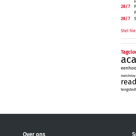
28/
7
28/
7
Stel hie
Tagclo
ac
eenho
matchday
rea
tengsted
Over ons
S