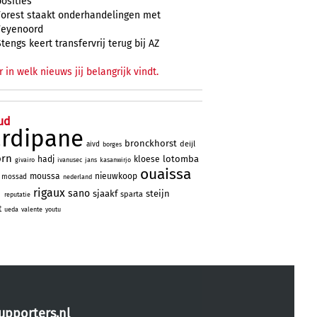
posities
Forest staakt onderhandelingen met
Feyenoord
Stengs keert transfervrij terug bij AZ
r in welk nieuws jij belangrijk vindt.
ud
ardipane
bronckhorst
deijl
aivd
borges
orn
lotomba
hadj
kloese
givairo
ivanusec
jans
kasanwirjo
ouaissa
moussa
nieuwkoop
mossad
nederland
d
rigaux
sano
sjaakf
steijn
sparta
reputatie
t
ueda
valente
youtu
upporters.nl