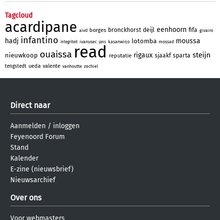
Tagcloud
acardipane
eenhoorn
bronckhorst
deijl
fifa
borges
aivd
givairo
infantino
hadj
moussa
lotomba
ivanusec
kasanwirjo
mossad
integriteit
jans
read
ouaissa
steijn
rigaux
nieuwkoop
sjaakf
sparta
reputatie
ueda
valente
tengstedt
vanhoutte
zechiel
Direct naar
Aanmelden
/
inloggen
Feyenoord Forum
Stand
Kalender
E-zine (nieuwsbrief)
Nieuwsarchief
Over ons
Voor webmasters