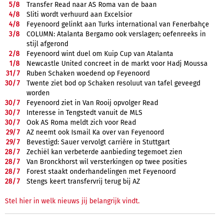
5/
8
Transfer Read naar AS Roma van de baan
4/
8
Sliti wordt verhuurd aan Excelsior
4/
8
Feyenoord gelinkt aan Turks international van Fenerbahçe
3/
8
COLUMN: Atalanta Bergamo ook verslagen; oefenreeks in
stijl afgerond
2/
8
Feyenoord wint duel om Kuip Cup van Atalanta
1/
8
Newcastle United concreet in de markt voor Hadj Moussa
31/
7
Ruben Schaken woedend op Feyenoord
30/
7
Twente ziet bod op Schaken resoluut van tafel geveegd
worden
30/
7
Feyenoord ziet in Van Rooij opvolger Read
30/
7
Interesse in Tengstedt vanuit de MLS
30/
7
Ook AS Roma meldt zich voor Read
29/
7
AZ neemt ook Ismail Ka over van Feyenoord
29/
7
Bevestigd: Sauer vervolgt carrière in Stuttgart
28/
7
Zechiël kan verbeterde aanbieding tegemoet zien
28/
7
Van Bronckhorst wil versterkingen op twee posities
28/
7
Forest staakt onderhandelingen met Feyenoord
28/
7
Stengs keert transfervrij terug bij AZ
Stel hier in welk nieuws jij belangrijk vindt.