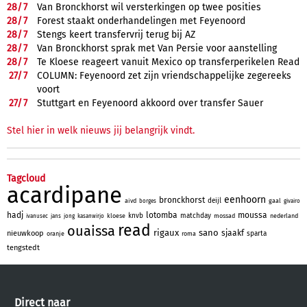
28/
7
Van Bronckhorst wil versterkingen op twee posities
28/
7
Forest staakt onderhandelingen met Feyenoord
28/
7
Stengs keert transfervrij terug bij AZ
28/
7
Van Bronckhorst sprak met Van Persie voor aanstelling
28/
7
Te Kloese reageert vanuit Mexico op transferperikelen Read
27/
7
COLUMN: Feyenoord zet zijn vriendschappelijke zegereeks
voort
27/
7
Stuttgart en Feyenoord akkoord over transfer Sauer
Stel hier in welk nieuws jij belangrijk vindt.
Tagcloud
acardipane
eenhoorn
bronckhorst
deijl
aivd
gaal
borges
givairo
hadj
lotomba
moussa
knvb
matchday
kloese
mossad
nederland
ivanusec
jans
jong
kasanwirjo
read
ouaissa
rigaux
sano
sjaakf
nieuwkoop
sparta
oranje
roma
tengstedt
Direct naar