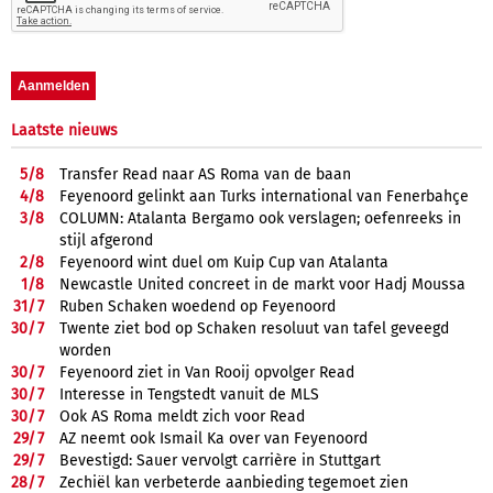
Laatste nieuws
5/
8
Transfer Read naar AS Roma van de baan
4/
8
Feyenoord gelinkt aan Turks international van Fenerbahçe
3/
8
COLUMN: Atalanta Bergamo ook verslagen; oefenreeks in
stijl afgerond
2/
8
Feyenoord wint duel om Kuip Cup van Atalanta
1/
8
Newcastle United concreet in de markt voor Hadj Moussa
31/
7
Ruben Schaken woedend op Feyenoord
30/
7
Twente ziet bod op Schaken resoluut van tafel geveegd
worden
30/
7
Feyenoord ziet in Van Rooij opvolger Read
30/
7
Interesse in Tengstedt vanuit de MLS
30/
7
Ook AS Roma meldt zich voor Read
29/
7
AZ neemt ook Ismail Ka over van Feyenoord
29/
7
Bevestigd: Sauer vervolgt carrière in Stuttgart
28/
7
Zechiël kan verbeterde aanbieding tegemoet zien