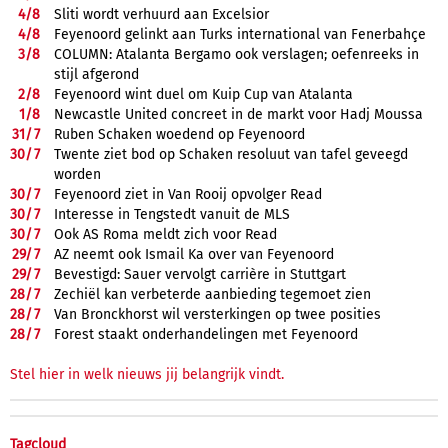
4/
8
Sliti wordt verhuurd aan Excelsior
4/
8
Feyenoord gelinkt aan Turks international van Fenerbahçe
3/
8
COLUMN: Atalanta Bergamo ook verslagen; oefenreeks in
stijl afgerond
2/
8
Feyenoord wint duel om Kuip Cup van Atalanta
1/
8
Newcastle United concreet in de markt voor Hadj Moussa
31/
7
Ruben Schaken woedend op Feyenoord
30/
7
Twente ziet bod op Schaken resoluut van tafel geveegd
worden
30/
7
Feyenoord ziet in Van Rooij opvolger Read
30/
7
Interesse in Tengstedt vanuit de MLS
30/
7
Ook AS Roma meldt zich voor Read
29/
7
AZ neemt ook Ismail Ka over van Feyenoord
29/
7
Bevestigd: Sauer vervolgt carrière in Stuttgart
28/
7
Zechiël kan verbeterde aanbieding tegemoet zien
28/
7
Van Bronckhorst wil versterkingen op twee posities
28/
7
Forest staakt onderhandelingen met Feyenoord
Stel hier in welk nieuws jij belangrijk vindt.
Tagcloud