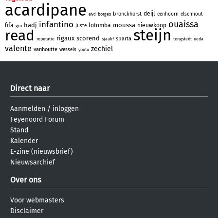
acardipane
deijl
bronckhorst
eenhoorn
elsenhout
borges
aivd
ouaissa
infantino
hadj
moussa
fifa
lotomba
nieuwkoop
juste
gio
steijn
read
rigaux
scorend
sparta
reputatie
sjaakf
tengstedt
ueda
valente
zechiel
vanhoutte
wessels
youtu
Direct naar
Aanmelden
/
inloggen
Feyenoord Forum
Stand
Kalender
E-zine (nieuwsbrief)
Nieuwsarchief
Over ons
Voor webmasters
Disclaimer