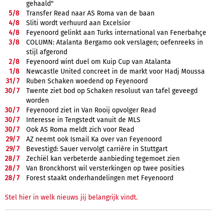
gehaald"
5/
8
Transfer Read naar AS Roma van de baan
4/
8
Sliti wordt verhuurd aan Excelsior
4/
8
Feyenoord gelinkt aan Turks international van Fenerbahçe
3/
8
COLUMN: Atalanta Bergamo ook verslagen; oefenreeks in
stijl afgerond
2/
8
Feyenoord wint duel om Kuip Cup van Atalanta
1/
8
Newcastle United concreet in de markt voor Hadj Moussa
31/
7
Ruben Schaken woedend op Feyenoord
30/
7
Twente ziet bod op Schaken resoluut van tafel geveegd
worden
30/
7
Feyenoord ziet in Van Rooij opvolger Read
30/
7
Interesse in Tengstedt vanuit de MLS
30/
7
Ook AS Roma meldt zich voor Read
29/
7
AZ neemt ook Ismail Ka over van Feyenoord
29/
7
Bevestigd: Sauer vervolgt carrière in Stuttgart
28/
7
Zechiël kan verbeterde aanbieding tegemoet zien
28/
7
Van Bronckhorst wil versterkingen op twee posities
28/
7
Forest staakt onderhandelingen met Feyenoord
Stel hier in welk nieuws jij belangrijk vindt.