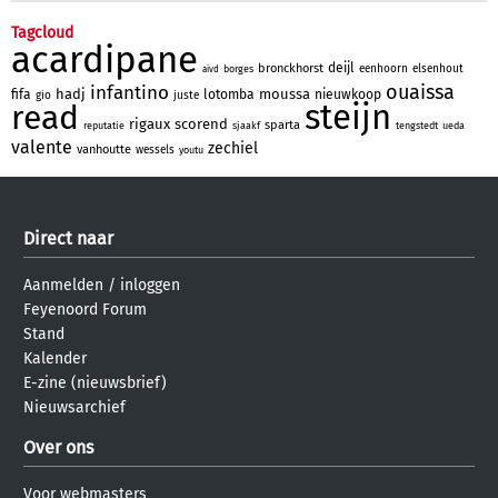
Tagcloud
acardipane
deijl
bronckhorst
eenhoorn
elsenhout
borges
aivd
ouaissa
infantino
hadj
moussa
fifa
lotomba
nieuwkoop
gio
juste
steijn
read
rigaux
scorend
sparta
reputatie
sjaakf
tengstedt
ueda
valente
zechiel
vanhoutte
wessels
youtu
Direct naar
Aanmelden
/
inloggen
Feyenoord Forum
Stand
Kalender
E-zine (nieuwsbrief)
Nieuwsarchief
Over ons
Voor webmasters