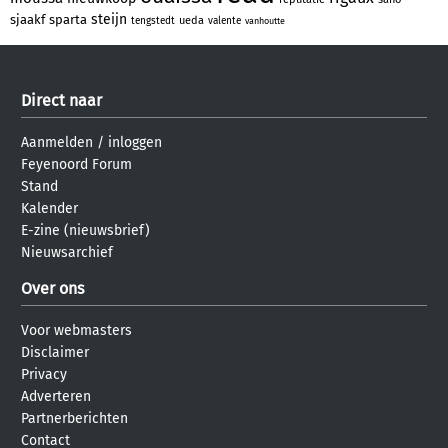
steijn
sjaakf
sparta
ueda
tengstedt
valente
vanhoutte
Direct naar
Aanmelden
/
inloggen
Feyenoord Forum
Stand
Kalender
E-zine (nieuwsbrief)
Nieuwsarchief
Over ons
Voor webmasters
Disclaimer
Privacy
Adverteren
Partnerberichten
Contact