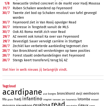
1/
8
Newcastle United concreet in de markt voor Hadj Moussa
31/
7
Ruben Schaken woedend op Feyenoord
30/
7
Twente ziet bod op Schaken resoluut van tafel geveegd
worden
30/
7
Feyenoord ziet in Van Rooij opvolger Read
30/
7
Interesse in Tengstedt vanuit de MLS
30/
7
Ook AS Roma meldt zich voor Read
29/
7
AZ neemt ook Ismail Ka over van Feyenoord
29/
7
Bevestigd: Sauer vervolgt carrière in Stuttgart
28/
7
Zechiël kan verbeterde aanbieding tegemoet zien
28/
7
Van Bronckhorst wil versterkingen op twee posities
28/
7
Forest staakt onderhandelingen met Feyenoord
28/
7
Stengs keert transfervrij terug bij AZ
Stel hier in welk nieuws jij belangrijk vindt.
Tagcloud
acardipane
eenhoorn
bronckhorst
deijl
borges
aivd
infantino
hadj
lotomba
fifa
ivanusec
kasanwirjo
mossad
givairo
integriteit
jans
read
ouaissa
rigaux
moussa
nieuwkoop
reputatie
sano