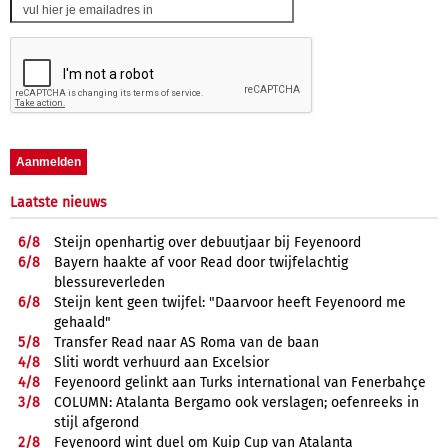
Laatste nieuws
6/
8
Steijn openhartig over debuutjaar bij Feyenoord
6/
8
Bayern haakte af voor Read door twijfelachtig
blessureverleden
6/
8
Steijn kent geen twijfel: "Daarvoor heeft Feyenoord me
gehaald"
5/
8
Transfer Read naar AS Roma van de baan
4/
8
Sliti wordt verhuurd aan Excelsior
4/
8
Feyenoord gelinkt aan Turks international van Fenerbahçe
3/
8
COLUMN: Atalanta Bergamo ook verslagen; oefenreeks in
stijl afgerond
2/
8
Feyenoord wint duel om Kuip Cup van Atalanta