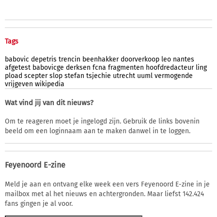
Tags
babovic
depetris
trencin
beenhakker
doorverkoop
leo
nantes
afgetest
babovicge
derksen
fcna
fragmenten
hoofdredacteur
ling
pload
scepter
slop
stefan
tsjechie
utrecht
uuml
vermogende
vrijgeven
wikipedia
Wat vind jij van dit nieuws?
Om te reageren moet je ingelogd zijn. Gebruik de links bovenin
beeld om een loginnaam aan te maken danwel in te loggen.
Feyenoord E-zine
Meld je aan en ontvang elke week een vers Feyenoord E-zine in je
mailbox met al het nieuws en achtergronden. Maar liefst 142.424
fans gingen je al voor.