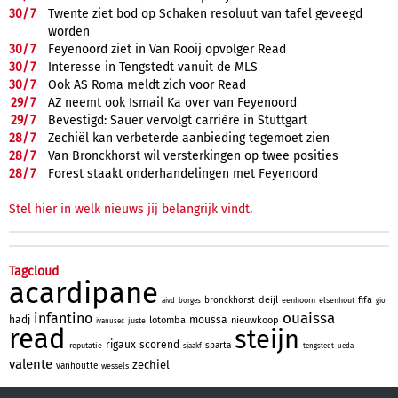
30/
7
Twente ziet bod op Schaken resoluut van tafel geveegd
worden
30/
7
Feyenoord ziet in Van Rooij opvolger Read
30/
7
Interesse in Tengstedt vanuit de MLS
30/
7
Ook AS Roma meldt zich voor Read
29/
7
AZ neemt ook Ismail Ka over van Feyenoord
29/
7
Bevestigd: Sauer vervolgt carrière in Stuttgart
28/
7
Zechiël kan verbeterde aanbieding tegemoet zien
28/
7
Van Bronckhorst wil versterkingen op twee posities
28/
7
Forest staakt onderhandelingen met Feyenoord
Stel hier in welk nieuws jij belangrijk vindt.
Tagcloud
acardipane
deijl
fifa
bronckhorst
eenhoorn
elsenhout
aivd
borges
gio
ouaissa
infantino
hadj
moussa
lotomba
nieuwkoop
juste
ivanusec
read
steijn
rigaux
scorend
sparta
reputatie
sjaakf
tengstedt
ueda
valente
zechiel
vanhoutte
wessels