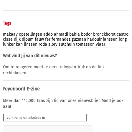
Tags
makaay
opstellingen
addo
ahmadi
bahia
bodor
bronckhorst
castro
cisse
dijk
djoum
fauw
fer
fernandez
guzman
hadouir
janssen
jong
junker
kah
linssen
roda
slory
sutchuin
tomasson
vlaar
Wat vind jij van dit nieuws?
Om te reageren moet je eerst inloggen. Klik op de link
rechtsboven.
Feyenoord E-zine
Meer dan 142.000 fans zijn lid van onze nieuwsbrief. Meld je ook
aan!