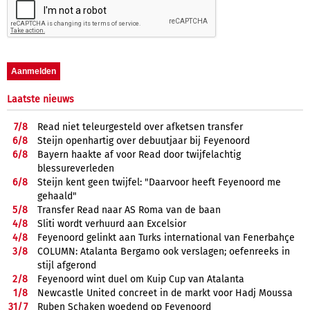
Laatste nieuws
7/
8
Read niet teleurgesteld over afketsen transfer
6/
8
Steijn openhartig over debuutjaar bij Feyenoord
6/
8
Bayern haakte af voor Read door twijfelachtig
blessureverleden
6/
8
Steijn kent geen twijfel: "Daarvoor heeft Feyenoord me
gehaald"
5/
8
Transfer Read naar AS Roma van de baan
4/
8
Sliti wordt verhuurd aan Excelsior
4/
8
Feyenoord gelinkt aan Turks international van Fenerbahçe
3/
8
COLUMN: Atalanta Bergamo ook verslagen; oefenreeks in
stijl afgerond
2/
8
Feyenoord wint duel om Kuip Cup van Atalanta
1/
8
Newcastle United concreet in de markt voor Hadj Moussa
31/
7
Ruben Schaken woedend op Feyenoord