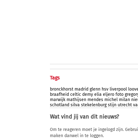
Tags
bronckhorst
madrid
glenn
hsv
liverpool
loov
braafheid
celtic
demy
elia
eljero
foto
gregor
marwijk
mathijsen
mendes
michel
milan
nie
schotland
silva
stekelenburg
stijn
utrecht
va
Wat vind jij van dit nieuws?
Om te reageren moet je ingelogd zijn. Gebru
maken danwel in te loggen.