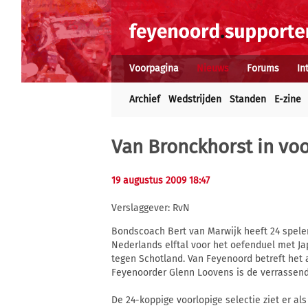
Voorpagina
Nieuws
Forums
In
Archief
Wedstrijden
Standen
E-zine
Van Bronckhorst in voo
19 augustus 2009 18:47
Verslaggever: RvN
Bondscoach Bert van Marwijk heeft 24 spele
Nederlands elftal voor het oefenduel met Ja
tegen Schotland. Van Feyenoord betreft het 
Feyenoorder Glenn Loovens is de verrassende
De 24-koppige voorlopige selectie ziet er als 