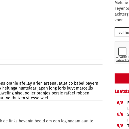
Meld je
Feyenoo
achterg
voor.
ens
oranje
afellay
arjen
arsenal
atletico
babel
bayern
y
heitinga
huntelaar
japan
jong
joris
kuyt
marcellis
Laatst
uweling
nigel
ooijer
oranjes
persie
rafael
robben
art
velthuizen
vitesse
wiel
6/
8
6/
8
ik de links bovenin beeld om een loginnaam aan te
5/
8