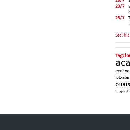
28/
7
28/
7
28/
7
Stel hie
Tagclo
ac
eenhoo
lotomba
ouais
tengstedt