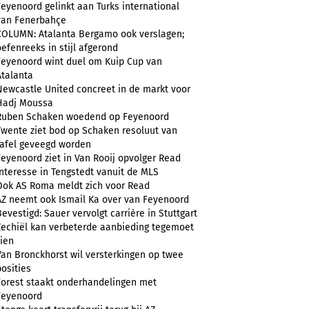
Feyenoord gelinkt aan Turks international
van Fenerbahçe
COLUMN: Atalanta Bergamo ook verslagen;
oefenreeks in stijl afgerond
Feyenoord wint duel om Kuip Cup van
Atalanta
Newcastle United concreet in de markt voor
Hadj Moussa
Ruben Schaken woedend op Feyenoord
Twente ziet bod op Schaken resoluut van
tafel geveegd worden
Feyenoord ziet in Van Rooij opvolger Read
Interesse in Tengstedt vanuit de MLS
Ook AS Roma meldt zich voor Read
AZ neemt ook Ismail Ka over van Feyenoord
Bevestigd: Sauer vervolgt carrière in Stuttgart
Zechiël kan verbeterde aanbieding tegemoet
zien
Van Bronckhorst wil versterkingen op twee
posities
Forest staakt onderhandelingen met
Feyenoord