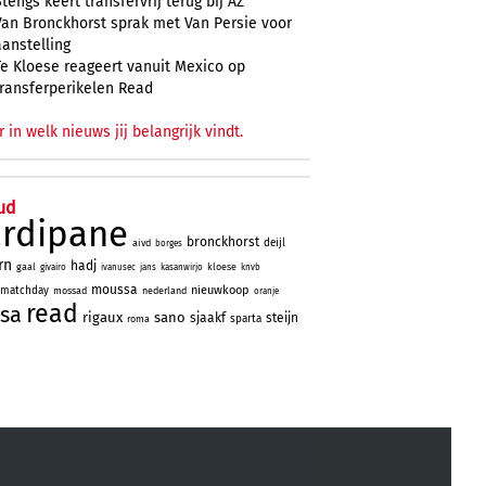
Stengs keert transfervrij terug bij AZ
Van Bronckhorst sprak met Van Persie voor
aanstelling
Te Kloese reageert vanuit Mexico op
transferperikelen Read
r in welk nieuws jij belangrijk vindt.
ud
ardipane
bronckhorst
deijl
aivd
borges
rn
hadj
gaal
kloese
givairo
ivanusec
jans
kasanwirjo
knvb
moussa
nieuwkoop
matchday
mossad
nederland
oranje
read
sa
rigaux
sano
sjaakf
steijn
sparta
roma