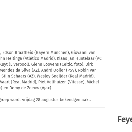
l), Edson Braafheid (Bayern München), Giovanni van
ohn Heitinga (Atlético Madrid), Klaas Jan Huntelaar (AC
Kuyt (Liverpool), Glenn Loovens (Celtic, foto), Dirk
 Mendes da Silva (AZ), André Ooijer (PSV), Robin van
 Stijn Schaars (AZ), Wesley Sneijder (Real Madrid),
aart (Real Madrid), Piet Velthuizen (Vitesse), Michel
ax) en Demy de Zeeuw (Ajax).
sgroep wordt vrijdag 28 augustus bekendgemaakt.
Fey