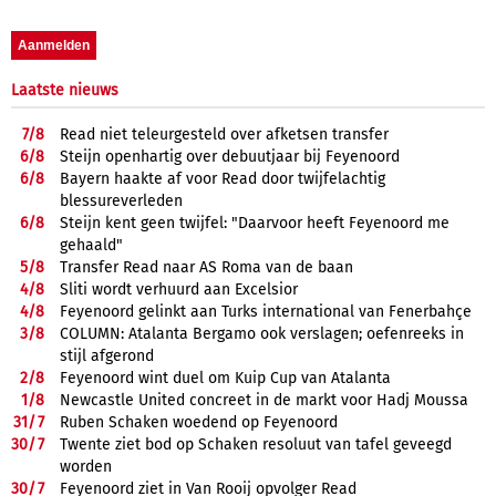
Laatste nieuws
7/
8
Read niet teleurgesteld over afketsen transfer
6/
8
Steijn openhartig over debuutjaar bij Feyenoord
6/
8
Bayern haakte af voor Read door twijfelachtig
blessureverleden
6/
8
Steijn kent geen twijfel: "Daarvoor heeft Feyenoord me
gehaald"
5/
8
Transfer Read naar AS Roma van de baan
4/
8
Sliti wordt verhuurd aan Excelsior
4/
8
Feyenoord gelinkt aan Turks international van Fenerbahçe
3/
8
COLUMN: Atalanta Bergamo ook verslagen; oefenreeks in
stijl afgerond
2/
8
Feyenoord wint duel om Kuip Cup van Atalanta
1/
8
Newcastle United concreet in de markt voor Hadj Moussa
31/
7
Ruben Schaken woedend op Feyenoord
30/
7
Twente ziet bod op Schaken resoluut van tafel geveegd
worden
30/
7
Feyenoord ziet in Van Rooij opvolger Read