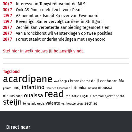
30/
7
Interesse in Tengstedt vanuit de MLS
30/
7
Ook AS Roma meldt zich voor Read
29/
7
AZ neemt ook Ismail Ka over van Feyenoord
29/
7
Bevestigd: Sauer vervolgt carrière in Stuttgart
28/
7
Zechiël kan verbeterde aanbieding tegemoet zien
28/
7
Van Bronckhorst wil versterkingen op twee posities
28/
7
Forest staakt onderhandelingen met Feyenoord
Stel hier in welk nieuws jij belangrijk vindt.
Tagcloud
acardipane
deijl
eenhoorn
bronckhorst
fifa
borges
aivd
infantino
hadj
moussa
lotomba
givairo
ivanusec
kasanwirjo
mossad
read
ouaissa
rigaux
nieuwkoop
sparta
reputatie
scorend
sjaakf
steijn
valente
zechiel
ueda
vanhoutte
tengstedt
youtu
Direct naar