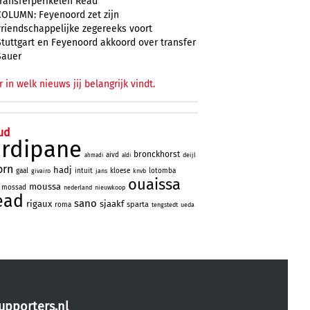
transferperikelen Read
COLUMN: Feyenoord zet zijn
vriendschappelijke zegereeks voort
Stuttgart en Feyenoord akkoord over transfer
Sauer
r in welk nieuws jij belangrijk vindt.
ud
ardipane
bronckhorst
aivd
deijl
ahmadi
aldi
orn
hadj
gaal
intuit
kloese
lotomba
givairo
jans
knvb
ouaissa
moussa
mossad
nederland
nieuwkoop
ead
sano
rigaux
sjaakf
sparta
roma
tengstedt
ueda
upporters.nl