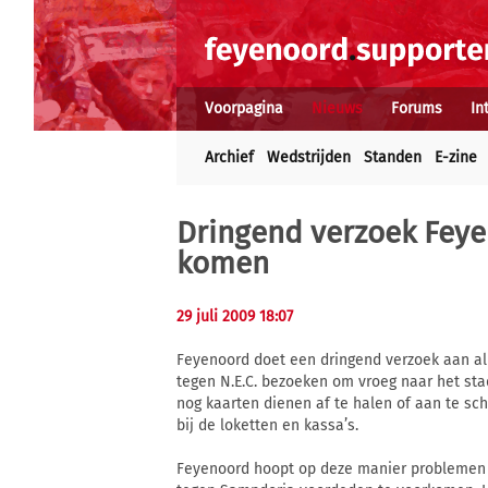
Voorpagina
Nieuws
Forums
In
Archief
Wedstrijden
Standen
E-zine
Dringend verzoek Feye
komen
29 juli 2009 18:07
Feyenoord doet een dringend verzoek aan all
tegen N.E.C. bezoeken om vroeg naar het sta
nog kaarten dienen af te halen of aan te sc
bij de loketten en kassa’s.
Feyenoord hoopt op deze manier problemen 