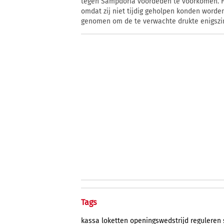
tegen Sampdoria voordeden te voorkomen. 
omdat zij niet tijdig geholpen konden worde
genomen om de te verwachte drukte enigszin
Tags
kassa
loketten
openingswedstrijd
reguleren