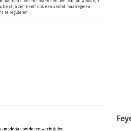
Honderden mensen misten een deel van de wedstrijd
n. De club zelf heeft ook een aantal maatregelen
s te reguleren:
Fey
sampdoria
voordeden
wachttijden