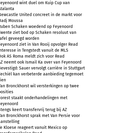
Feyenoord wint duel om Kuip Cup van
Atalanta
Newcastle United concreet in de markt voor
Hadj Moussa
Ruben Schaken woedend op Feyenoord
Twente ziet bod op Schaken resoluut van
tafel geveegd worden
Feyenoord ziet in Van Rooij opvolger Read
Interesse in Tengstedt vanuit de MLS
Ook AS Roma meldt zich voor Read
AZ neemt ook Ismail Ka over van Feyenoord
Bevestigd: Sauer vervolgt carrière in Stuttgart
Zechiël kan verbeterde aanbieding tegemoet
zien
Van Bronckhorst wil versterkingen op twee
posities
Forest staakt onderhandelingen met
Feyenoord
Stengs keert transfervrij terug bij AZ
Van Bronckhorst sprak met Van Persie voor
aanstelling
Te Kloese reageert vanuit Mexico op