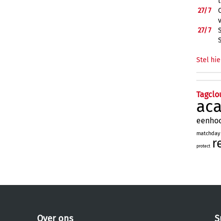
27/
7
27/
7
Stel hie
Tagclo
ac
eenho
matchday
r
protect
Over ons
S