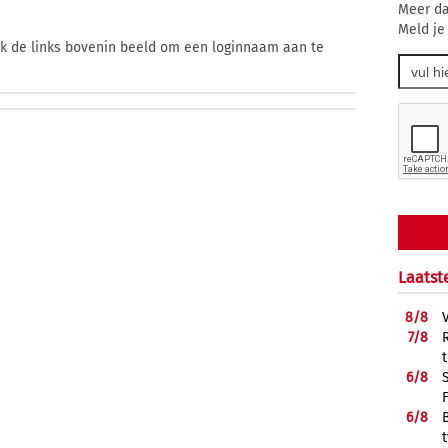
Meer da
Meld je
ik de links bovenin beeld om een loginnaam aan te
Laatst
8/
8
7/
8
6/
8
6/
8