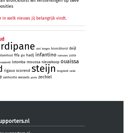
Van Bronckhorst wil versterkingen op twee
posities
r in welk nieuws jij belangrijk vindt.
ud
ardipane
deijl
bronckhorst
borges
aivd
infantino
hadj
fifa
elsenhout
gio
juste
ivanusec
ouaissa
moussa
lotomba
nieuwkoop
kraaijeveld
steijn
d
rigaux
scorend
tengstedt
ueda
e
zechiel
wessels
vanhoutte
youtu
upporters.nl