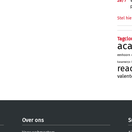
28/
7
Stel hie
Tagclo
ac
eenhoorn
kasanwirjo
rea
valent
Over ons
S