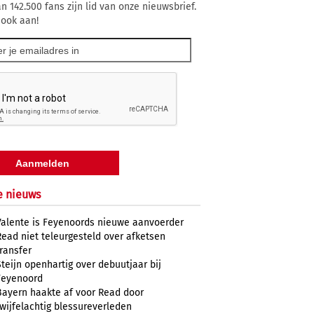
n 142.500 fans zijn lid van onze nieuwsbrief.
 ook aan!
e nieuws
Valente is Feyenoords nieuwe aanvoerder
Read niet teleurgesteld over afketsen
transfer
Steijn openhartig over debuutjaar bij
Feyenoord
Bayern haakte af voor Read door
twijfelachtig blessureverleden