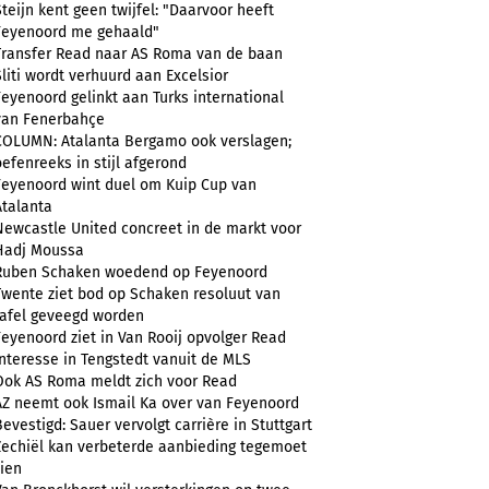
Steijn kent geen twijfel: "Daarvoor heeft
Feyenoord me gehaald"
Transfer Read naar AS Roma van de baan
Sliti wordt verhuurd aan Excelsior
Feyenoord gelinkt aan Turks international
van Fenerbahçe
COLUMN: Atalanta Bergamo ook verslagen;
oefenreeks in stijl afgerond
Feyenoord wint duel om Kuip Cup van
Atalanta
Newcastle United concreet in de markt voor
Hadj Moussa
Ruben Schaken woedend op Feyenoord
Twente ziet bod op Schaken resoluut van
tafel geveegd worden
Feyenoord ziet in Van Rooij opvolger Read
Interesse in Tengstedt vanuit de MLS
Ook AS Roma meldt zich voor Read
AZ neemt ook Ismail Ka over van Feyenoord
Bevestigd: Sauer vervolgt carrière in Stuttgart
Zechiël kan verbeterde aanbieding tegemoet
zien