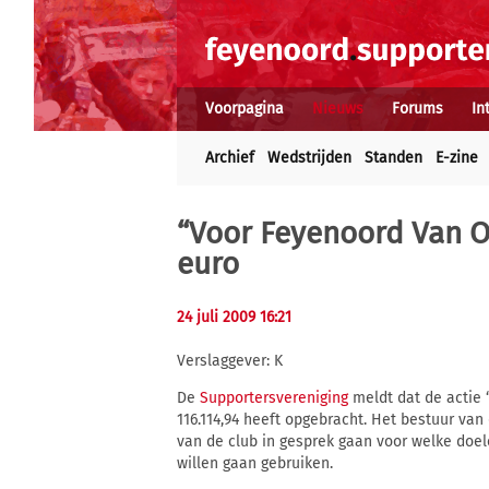
Voorpagina
Nieuws
Forums
In
Archief
Wedstrijden
Standen
E-zine
“Voor Feyenoord Van O
euro
24 juli 2009 16:21
Verslaggever: K
De
Supportersvereniging
meldt dat de actie
116.114,94 heeft opgebracht. Het bestuur van
van de club in gesprek gaan voor welke doel
willen gaan gebruiken.