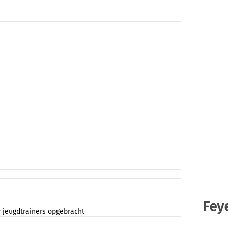
Fey
v
jeugdtrainers
opgebracht