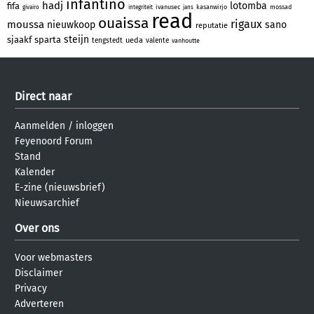
infantino
hadj
lotomba
fifa
ivanusec
kasanwirjo
mossad
givairo
integriteit
jans
read
ouaissa
rigaux
moussa
nieuwkoop
sano
reputatie
steijn
sjaakf
sparta
ueda
tengstedt
valente
vanhoutte
Direct naar
Aanmelden
/
inloggen
Feyenoord Forum
Stand
Kalender
E-zine (nieuwsbrief)
Nieuwsarchief
Over ons
Voor webmasters
Disclaimer
Privacy
Adverteren