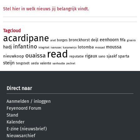
Stel hier in welk nieuws jij belangrijk vindt.
Tagcloud
acardipane
eenhoorn
bronckhorst
deijl
fifa
borges
aivd
givairo
infantino
hadj
moussa
lotomba
ivanusec
kasanwirjo
mossad
integriteit
read
ouaissa
rigaux
nieuwkoop
sjaakf
sparta
reputatie
sano
steijn
ueda
valente
tengstedt
vanhoutte
zechiel
Direct naar
Aanmelden
/
inloggen
Feyenoord Forum
Stand
Kalender
E-zine (nieuwsbrief)
Nieuwsarchief