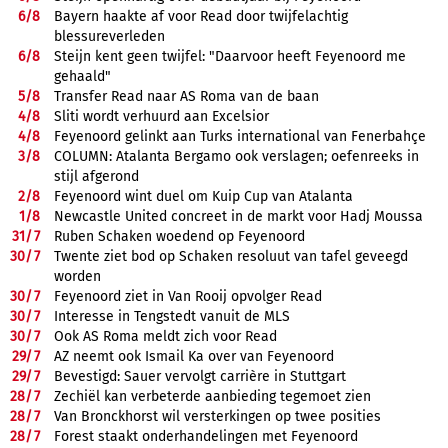
6/
8
Bayern haakte af voor Read door twijfelachtig
blessureverleden
6/
8
Steijn kent geen twijfel: "Daarvoor heeft Feyenoord me
gehaald"
5/
8
Transfer Read naar AS Roma van de baan
4/
8
Sliti wordt verhuurd aan Excelsior
4/
8
Feyenoord gelinkt aan Turks international van Fenerbahçe
3/
8
COLUMN: Atalanta Bergamo ook verslagen; oefenreeks in
stijl afgerond
2/
8
Feyenoord wint duel om Kuip Cup van Atalanta
1/
8
Newcastle United concreet in de markt voor Hadj Moussa
31/
7
Ruben Schaken woedend op Feyenoord
30/
7
Twente ziet bod op Schaken resoluut van tafel geveegd
worden
30/
7
Feyenoord ziet in Van Rooij opvolger Read
30/
7
Interesse in Tengstedt vanuit de MLS
30/
7
Ook AS Roma meldt zich voor Read
29/
7
AZ neemt ook Ismail Ka over van Feyenoord
29/
7
Bevestigd: Sauer vervolgt carrière in Stuttgart
28/
7
Zechiël kan verbeterde aanbieding tegemoet zien
28/
7
Van Bronckhorst wil versterkingen op twee posities
28/
7
Forest staakt onderhandelingen met Feyenoord