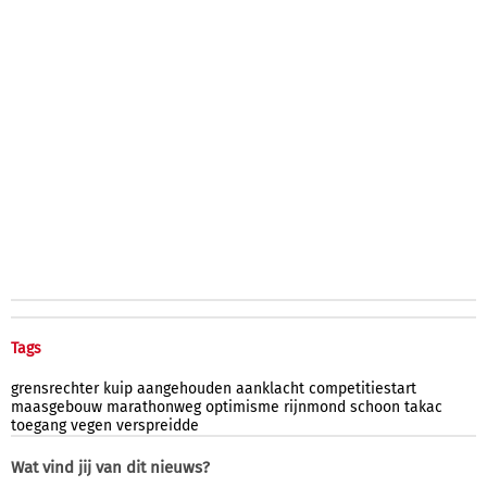
Tags
grensrechter
kuip
aangehouden
aanklacht
competitiestart
maasgebouw
marathonweg
optimisme
rijnmond
schoon
takac
toegang
vegen
verspreidde
Wat vind jij van dit nieuws?