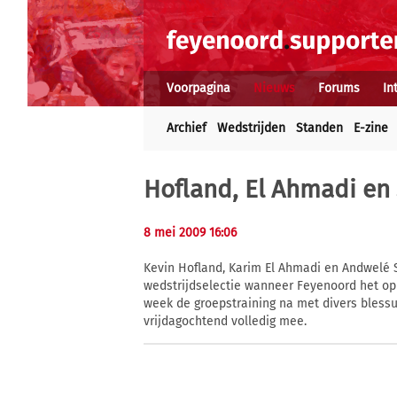
Voorpagina
Nieuws
Forums
In
Archief
Wedstrijden
Standen
E-zine
Hofland, El Ahmadi en S
8 mei 2009 16:06
Kevin Hofland, Karim El Ahmadi en Andwelé S
wedstrijdselectie wanneer Feyenoord het op
week de groepstraining na met divers bless
vrijdagochtend volledig mee.