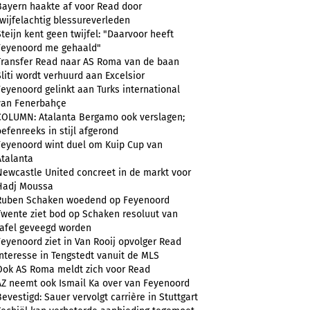
Bayern haakte af voor Read door
twijfelachtig blessureverleden
Steijn kent geen twijfel: "Daarvoor heeft
Feyenoord me gehaald"
Transfer Read naar AS Roma van de baan
Sliti wordt verhuurd aan Excelsior
Feyenoord gelinkt aan Turks international
van Fenerbahçe
COLUMN: Atalanta Bergamo ook verslagen;
oefenreeks in stijl afgerond
Feyenoord wint duel om Kuip Cup van
Atalanta
Newcastle United concreet in de markt voor
Hadj Moussa
Ruben Schaken woedend op Feyenoord
Twente ziet bod op Schaken resoluut van
tafel geveegd worden
Feyenoord ziet in Van Rooij opvolger Read
Interesse in Tengstedt vanuit de MLS
Ook AS Roma meldt zich voor Read
AZ neemt ook Ismail Ka over van Feyenoord
Bevestigd: Sauer vervolgt carrière in Stuttgart