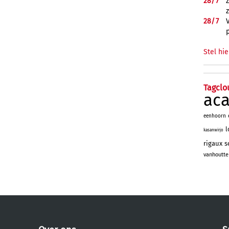
28/
7
28/
7
Stel hie
Tagclo
ac
eenhoorn
l
kasanwirjo
rigaux
s
vanhoutte