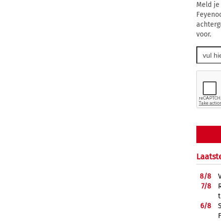
Meld je
Feyenoo
achterg
voor.
Laatst
8/
8
7/
8
6/
8