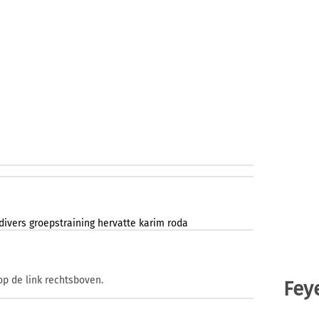
divers
groepstraining
hervatte
karim
roda
op de link rechtsboven.
Fey