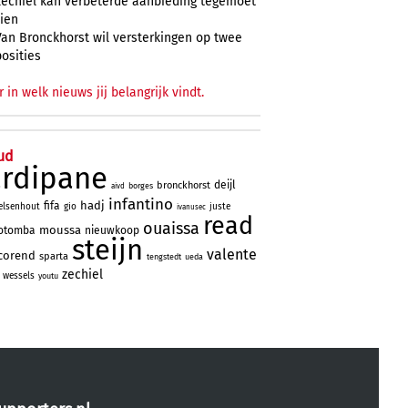
Zechiël kan verbeterde aanbieding tegemoet
zien
Van Bronckhorst wil versterkingen op twee
posities
r in welk nieuws jij belangrijk vindt.
ud
ardipane
deijl
bronckhorst
borges
aivd
infantino
hadj
fifa
elsenhout
gio
juste
ivanusec
read
ouaissa
moussa
otomba
nieuwkoop
steijn
valente
corend
sparta
tengstedt
ueda
zechiel
wessels
youtu