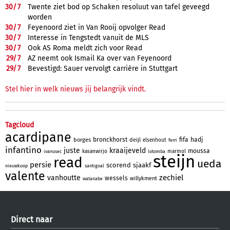
30/
7
Twente ziet bod op Schaken resoluut van tafel geveegd
worden
30/
7
Feyenoord ziet in Van Rooij opvolger Read
30/
7
Interesse in Tengstedt vanuit de MLS
30/
7
Ook AS Roma meldt zich voor Read
29/
7
AZ neemt ook Ismail Ka over van Feyenoord
29/
7
Bevestigd: Sauer vervolgt carrière in Stuttgart
Stel hier in welk nieuws jij belangrijk vindt.
Tagcloud
acardipane
bronckhorst
fifa
hadj
borges
deijl
elsenhout
ferri
infantino
juste
kraaijeveld
moussa
kasanwirjo
marmol
ivanusec
lotomba
steijn
read
ueda
persie
scorend
sjaakf
nieuwkoop
santigoal
valente
zechiel
vanhoutte
wessels
willykment
watanabe
Direct naar