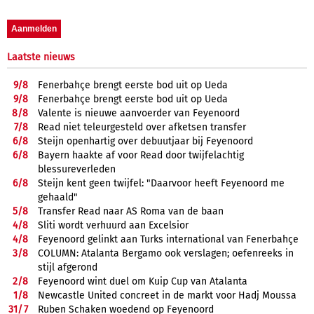
Laatste nieuws
9/
8
Fenerbahçe brengt eerste bod uit op Ueda
9/
8
Fenerbahçe brengt eerste bod uit op Ueda
8/
8
Valente is nieuwe aanvoerder van Feyenoord
7/
8
Read niet teleurgesteld over afketsen transfer
6/
8
Steijn openhartig over debuutjaar bij Feyenoord
6/
8
Bayern haakte af voor Read door twijfelachtig
blessureverleden
6/
8
Steijn kent geen twijfel: "Daarvoor heeft Feyenoord me
gehaald"
5/
8
Transfer Read naar AS Roma van de baan
4/
8
Sliti wordt verhuurd aan Excelsior
4/
8
Feyenoord gelinkt aan Turks international van Fenerbahçe
3/
8
COLUMN: Atalanta Bergamo ook verslagen; oefenreeks in
stijl afgerond
2/
8
Feyenoord wint duel om Kuip Cup van Atalanta
1/
8
Newcastle United concreet in de markt voor Hadj Moussa
31/
7
Ruben Schaken woedend op Feyenoord