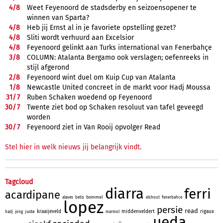
4/
8
Weet Feyenoord de stadsderby en seizoensopener te
winnen van Sparta?
4/
8
Heb jij Ernst al in je favoriete opstelling gezet?
4/
8
Sliti wordt verhuurd aan Excelsior
4/
8
Feyenoord gelinkt aan Turks international van Fenerbahçe
3/
8
COLUMN: Atalanta Bergamo ook verslagen; oefenreeks in
stijl afgerond
2/
8
Feyenoord wint duel om Kuip Cup van Atalanta
1/
8
Newcastle United concreet in de markt voor Hadj Moussa
31/
7
Ruben Schaken woedend op Feyenoord
30/
7
Twente ziet bod op Schaken resoluut van tafel geveegd
worden
30/
7
Feyenoord ziet in Van Rooij opvolger Read
Stel hier in welk nieuws jij belangrijk vindt.
Tagcloud
diarra
ferri
acardipane
bommel
alaves
betis
elshout
fenerbahce
lopez
persie
read
kraaijeveld
middenveldert
rigaux
juste
hadj
jong
marmol
ueda