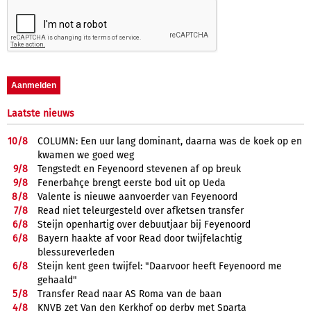
Laatste nieuws
10/
8
COLUMN: Een uur lang dominant, daarna was de koek op en
kwamen we goed weg
9/
8
Tengstedt en Feyenoord stevenen af op breuk
9/
8
Fenerbahçe brengt eerste bod uit op Ueda
8/
8
Valente is nieuwe aanvoerder van Feyenoord
7/
8
Read niet teleurgesteld over afketsen transfer
6/
8
Steijn openhartig over debuutjaar bij Feyenoord
6/
8
Bayern haakte af voor Read door twijfelachtig
blessureverleden
6/
8
Steijn kent geen twijfel: "Daarvoor heeft Feyenoord me
gehaald"
5/
8
Transfer Read naar AS Roma van de baan
4/
8
KNVB zet Van den Kerkhof op derby met Sparta