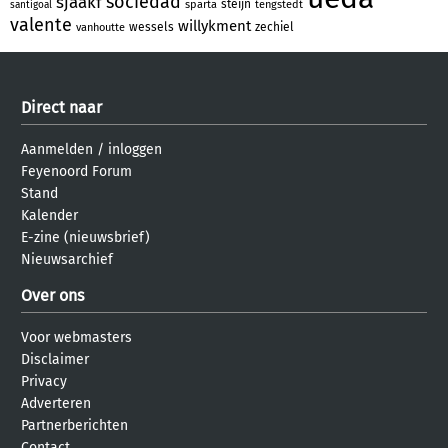
sociedad
sjaakf
steijn
sparta
tengstedt
santigoal
valente
willykment
wessels
zechiel
vanhoutte
Direct naar
Aanmelden
/
inloggen
Feyenoord Forum
Stand
Kalender
E-zine (nieuwsbrief)
Nieuwsarchief
Over ons
Voor webmasters
Disclaimer
Privacy
Adverteren
Partnerberichten
Contact