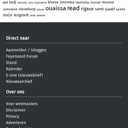
lotomba
hadj
kloese
moussa
matchday
gaal
mossad
ivanusec
jans
kasanwirjo
read
ouaissa
rigaux
sano
sjaakf
nieuwkoop
nederland
sparta
oranje
steijn
tengstedt
ueda
valente
Direct naar
Aanmelden
/
inloggen
Feyenoord Forum
Stand
Kalender
E-zine (nieuwsbrief)
Nieuwsarchief
Over ons
Voor webmasters
Disclaimer
Privacy
Adverteren