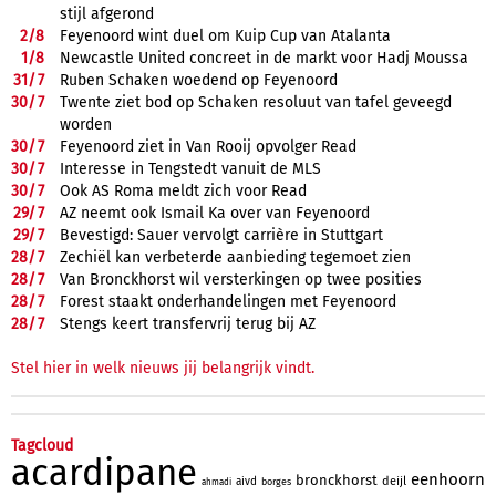
stijl afgerond
2/
8
Feyenoord wint duel om Kuip Cup van Atalanta
1/
8
Newcastle United concreet in de markt voor Hadj Moussa
31/
7
Ruben Schaken woedend op Feyenoord
30/
7
Twente ziet bod op Schaken resoluut van tafel geveegd
worden
30/
7
Feyenoord ziet in Van Rooij opvolger Read
30/
7
Interesse in Tengstedt vanuit de MLS
30/
7
Ook AS Roma meldt zich voor Read
29/
7
AZ neemt ook Ismail Ka over van Feyenoord
29/
7
Bevestigd: Sauer vervolgt carrière in Stuttgart
28/
7
Zechiël kan verbeterde aanbieding tegemoet zien
28/
7
Van Bronckhorst wil versterkingen op twee posities
28/
7
Forest staakt onderhandelingen met Feyenoord
28/
7
Stengs keert transfervrij terug bij AZ
Stel hier in welk nieuws jij belangrijk vindt.
Tagcloud
acardipane
eenhoorn
bronckhorst
deijl
aivd
borges
ahmadi