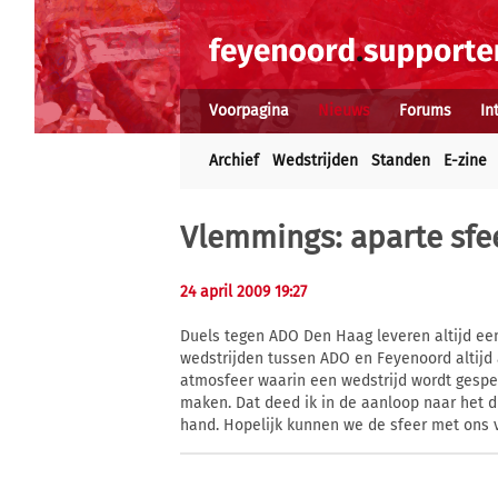
Voorpagina
Nieuws
Forums
In
Archief
Wedstrijden
Standen
E-zine
Vlemmings: aparte sfee
24 april 2009 19:27
Duels tegen ADO Den Haag leveren altijd een
wedstrijden tussen ADO en Feyenoord altijd 
atmosfeer waarin een wedstrijd wordt gespeel
maken. Dat deed ik in de aanloop naar het d
hand. Hopelijk kunnen we de sfeer met ons 