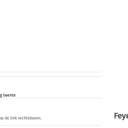
ng
twente
Fey
op de link rechtsboven.