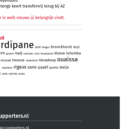
Feyenoord
Stengs keert transfervrij terug bij AZ
r in welk nieuws jij belangrijk vindt.
ud
ardipane
bronckhorst
deijl
aivd
borges
orn
lotomba
hadj
kloese
givairo
ivanusec
jans
kasanwirjo
ouaissa
moussa
nieuwkoop
mossad
nederland
d
rigaux
sano
sjaakf
steijn
sparta
reputatie
t
ueda
valente
youtu
upporters.nl
ax.supporters.nl