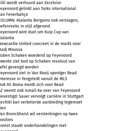
Sliti wordt verhuurd aan Excelsior
Feyenoord gelinkt aan Turks international
van Fenerbahçe
COLUMN: Atalanta Bergamo ook verslagen;
oefenreeks in stijl afgerond
Feyenoord wint duel om Kuip Cup van
Atalanta
Newcastle United concreet in de markt voor
Hadj Moussa
Ruben Schaken woedend op Feyenoord
Twente ziet bod op Schaken resoluut van
tafel geveegd worden
Feyenoord ziet in Van Rooij opvolger Read
Interesse in Tengstedt vanuit de MLS
Ook AS Roma meldt zich voor Read
AZ neemt ook Ismail Ka over van Feyenoord
Bevestigd: Sauer vervolgt carrière in Stuttgart
Zechiël kan verbeterde aanbieding tegemoet
zien
Van Bronckhorst wil versterkingen op twee
posities
Forest staakt onderhandelingen met