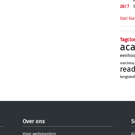
28/
7
Stel hie
Tagclo
ac
eenho
matchday
rea
tengsted
Over ons
S
Voor webmasters
Aj