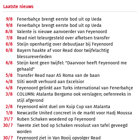
Laatste nieuws
9/
8
Fenerbahçe brengt eerste bod uit op Ueda
9/
8
Fenerbahçe brengt eerste bod uit op Ueda
8/
8
Valente is nieuwe aanvoerder van Feyenoord
7/
8
Read niet teleurgesteld over afketsen transfer
6/
8
Steijn openhartig over debuutjaar bij Feyenoord
6/
8
Bayern haakte af voor Read door twijfelachtig
blessureverleden
6/
8
Steijn kent geen twijfel: "Daarvoor heeft Feyenoord me
gehaald"
5/
8
Transfer Read naar AS Roma van de baan
4/
8
Sliti wordt verhuurd aan Excelsior
4/
8
Feyenoord gelinkt aan Turks international van Fenerbahçe
3/
8
COLUMN: Atalanta Bergamo ook verslagen; oefenreeks in
stijl afgerond
2/
8
Feyenoord wint duel om Kuip Cup van Atalanta
1/
8
Newcastle United concreet in de markt voor Hadj Moussa
31/
7
Ruben Schaken woedend op Feyenoord
30/
7
Twente ziet bod op Schaken resoluut van tafel geveegd
worden
30/
7
Feyenoord ziet in Van Rooij opvolger Read