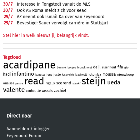
30/
7
Interesse in Tengstedt vanuit de MLS
30/
7
Ook AS Roma meldt zich voor Read
29/
7
AZ neemt ook Ismail Ka over van Feyenoord
29/
7
Bevestigd: Sauer vervolgt carrière in Stuttgart
Stel hier in welk nieuws jij belangrijk vindt.
Tagcloud
acardipane
deijl
fifa
elsenhout
borges
bronckhorst
gio
bommel
infantino
hadj
moussa
lotomba
nieuwkoop
juste
jong
ivanusec
kasanwirjo
kraaijeveld
read
steijn
ueda
scorend
rigaux
ouaissa
persie
sjaakf
valente
zechiel
vanhoutte
wessels
Direct naar
Aanmelden
/
inloggen
Feyenoord Forum