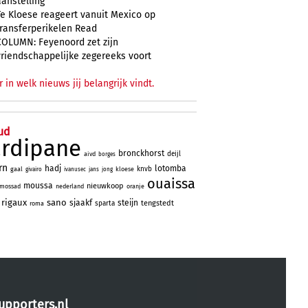
aanstelling
Te Kloese reageert vanuit Mexico op
transferperikelen Read
COLUMN: Feyenoord zet zijn
vriendschappelijke zegereeks voort
r in welk nieuws jij belangrijk vindt.
ud
ardipane
bronckhorst
deijl
aivd
borges
rn
hadj
lotomba
knvb
gaal
kloese
givairo
ivanusec
jans
jong
ouaissa
moussa
nieuwkoop
mossad
nederland
oranje
rigaux
sano
sjaakf
steijn
tengstedt
sparta
roma
upporters.nl