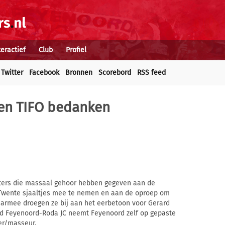
teractief
Club
Profiel
Twitter
Facebook
Bronnen
Scorebord
RSS feed
 en TIFO bedanken
rters die massaal gehoor hebben gegeven aan de
Twente sjaaltjes mee te nemen en aan de oproep om
aarmee droegen ze bij aan het eerbetoon voor Gerard
ijd Feyenoord-Roda JC neemt Feyenoord zelf op gepaste
ger/masseur.