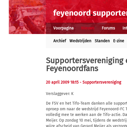
Voorpagina
Nieuws
Forums
In
Archief
Wedstrijden
Standen
E-zine
Supportersvereniging
Feyenoordfans
20 april 2009 18:15
- Supportersvereniging
Verslaggever: K
De FSV en het Tifo-Team danken alle suppo
oproep om naar de wedstrijd Feyenoord-FC 
volledig mee te werken aan de Tifo-actie. D
Meijer. Op zondag 10 mei, tijdens de wedstr
wijze afscheid van Gerard Meijer als verzor