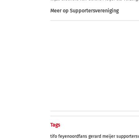
Meer op
Supportersvereniging
Tags
tifo
feyenoordfans
gerard
meijer
supporters