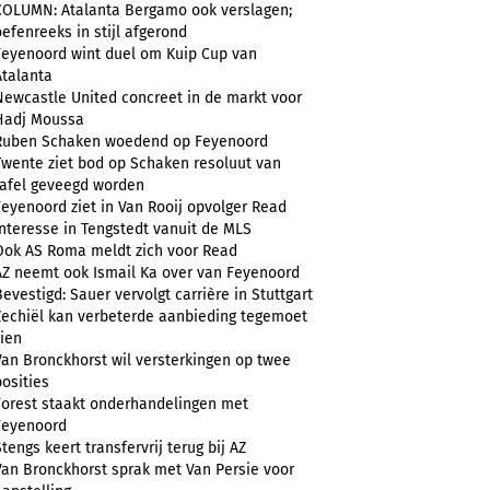
COLUMN: Atalanta Bergamo ook verslagen;
oefenreeks in stijl afgerond
Feyenoord wint duel om Kuip Cup van
Atalanta
Newcastle United concreet in de markt voor
Hadj Moussa
Ruben Schaken woedend op Feyenoord
Twente ziet bod op Schaken resoluut van
tafel geveegd worden
Feyenoord ziet in Van Rooij opvolger Read
Interesse in Tengstedt vanuit de MLS
Ook AS Roma meldt zich voor Read
AZ neemt ook Ismail Ka over van Feyenoord
Bevestigd: Sauer vervolgt carrière in Stuttgart
Zechiël kan verbeterde aanbieding tegemoet
zien
Van Bronckhorst wil versterkingen op twee
posities
Forest staakt onderhandelingen met
Feyenoord
Stengs keert transfervrij terug bij AZ
Van Bronckhorst sprak met Van Persie voor