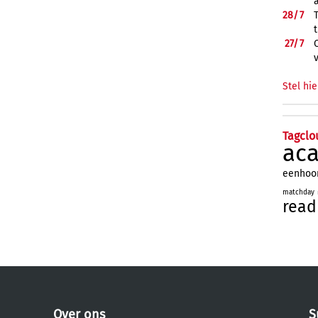
28/
7
27/
7
Stel hie
Tagclo
ac
eenhoo
matchday
read
Over ons
S