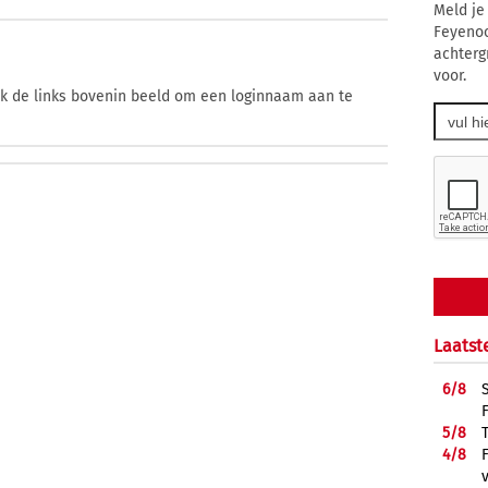
Meld je
Feyenoo
achterg
voor.
ik de links bovenin beeld om een loginnaam aan te
Laatst
6/
8
5/
8
4/
8