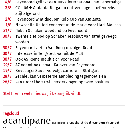
4/
8
Feyenoord gelinkt aan Turks international van Fenerbahçe
3/
8
COLUMN: Atalanta Bergamo ook verslagen; oefenreeks in
stijl afgerond
2/
8
Feyenoord wint duel om Kuip Cup van Atalanta
1/
8
Newcastle United concreet in de markt voor Hadj Moussa
31/
7
Ruben Schaken woedend op Feyenoord
30/
7
Twente ziet bod op Schaken resoluut van tafel geveegd
worden
30/
7
Feyenoord ziet in Van Rooij opvolger Read
30/
7
Interesse in Tengstedt vanuit de MLS
30/
7
Ook AS Roma meldt zich voor Read
29/
7
AZ neemt ook Ismail Ka over van Feyenoord
29/
7
Bevestigd: Sauer vervolgt carrière in Stuttgart
28/
7
Zechiël kan verbeterde aanbieding tegemoet zien
28/
7
Van Bronckhorst wil versterkingen op twee posities
Stel hier in welk nieuws jij belangrijk vindt.
Tagcloud
acardipane
deijl
bronckhorst
eenhoorn
elsenhout
borges
aivd