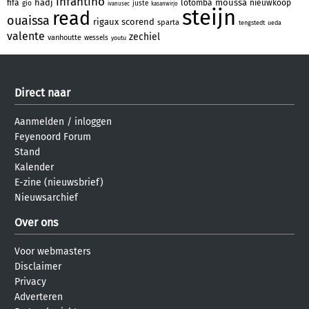
infantino
hadj
moussa
fifa
lotomba
nieuwkoop
gio
juste
ivanusec
kasanwirjo
steijn
read
ouaissa
rigaux
scorend
sparta
tengstedt
ueda
valente
zechiel
vanhoutte
wessels
youtu
Direct naar
Aanmelden
/
inloggen
Feyenoord Forum
Stand
Kalender
E-zine (nieuwsbrief)
Nieuwsarchief
Over ons
Voor webmasters
Disclaimer
Privacy
Adverteren