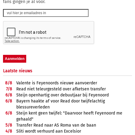
fans gingen je al voor.
Laatste nieuws
8/
8
Valente is Feyenoords nieuwe aanvoerder
7/
8
Read niet teleurgesteld over afketsen transfer
6/
8
Steijn openhartig over debuutjaar bij Feyenoord
6/
8
Bayern haakte af voor Read door twijfelachtig
blessureverleden
6/
8
Steijn kent geen twijfel: "Daarvoor heeft Feyenoord me
gehaald"
5/
8
Transfer Read naar AS Roma van de baan
4/
8
Sliti wordt verhuurd aan Excelsior