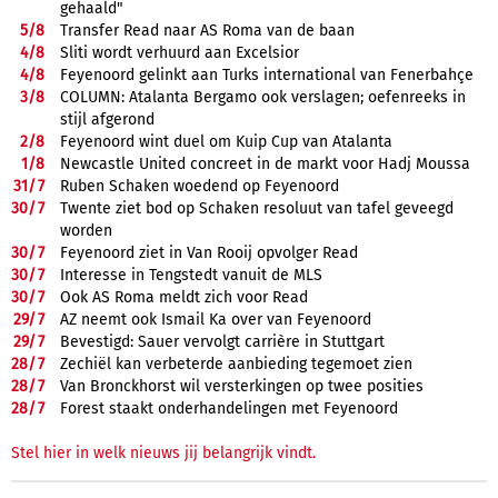
gehaald"
5/
8
Transfer Read naar AS Roma van de baan
4/
8
Sliti wordt verhuurd aan Excelsior
4/
8
Feyenoord gelinkt aan Turks international van Fenerbahçe
3/
8
COLUMN: Atalanta Bergamo ook verslagen; oefenreeks in
stijl afgerond
2/
8
Feyenoord wint duel om Kuip Cup van Atalanta
1/
8
Newcastle United concreet in de markt voor Hadj Moussa
31/
7
Ruben Schaken woedend op Feyenoord
30/
7
Twente ziet bod op Schaken resoluut van tafel geveegd
worden
30/
7
Feyenoord ziet in Van Rooij opvolger Read
30/
7
Interesse in Tengstedt vanuit de MLS
30/
7
Ook AS Roma meldt zich voor Read
29/
7
AZ neemt ook Ismail Ka over van Feyenoord
29/
7
Bevestigd: Sauer vervolgt carrière in Stuttgart
28/
7
Zechiël kan verbeterde aanbieding tegemoet zien
28/
7
Van Bronckhorst wil versterkingen op twee posities
28/
7
Forest staakt onderhandelingen met Feyenoord
Stel hier in welk nieuws jij belangrijk vindt.