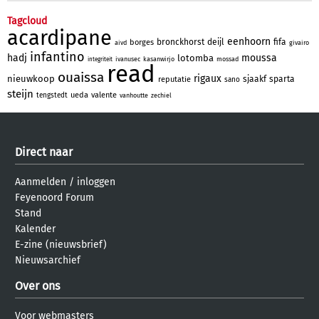
Tagcloud
acardipane
eenhoorn
bronckhorst
deijl
fifa
borges
aivd
givairo
infantino
hadj
moussa
lotomba
ivanusec
kasanwirjo
mossad
integriteit
read
ouaissa
rigaux
nieuwkoop
sjaakf
sparta
reputatie
sano
steijn
ueda
valente
tengstedt
vanhoutte
zechiel
Direct naar
Aanmelden
/
inloggen
Feyenoord Forum
Stand
Kalender
E-zine (nieuwsbrief)
Nieuwsarchief
Over ons
Voor webmasters