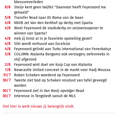
blessureverleden
6/
8
Steijn kent geen twijfel: "Daarvoor heeft Feyenoord me
gehaald"
5/
8
Transfer Read naar AS Roma van de baan
4/
8
KNVB zet Van den Kerkhof op derby met Sparta
4/
8
Weet Feyenoord de stadsderby en seizoensopener te
winnen van Sparta?
4/
8
Heb jij Ernst al in je favoriete opstelling gezet?
4/
8
Sliti wordt verhuurd aan Excelsior
4/
8
Feyenoord gelinkt aan Turks international van Fenerbahçe
3/
8
COLUMN: Atalanta Bergamo ook verslagen; oefenreeks in
stijl afgerond
2/
8
Feyenoord wint duel om Kuip Cup van Atalanta
1/
8
Newcastle United concreet in de markt voor Hadj Moussa
31/
7
Ruben Schaken woedend op Feyenoord
30/
7
Twente ziet bod op Schaken resoluut van tafel geveegd
worden
30/
7
Feyenoord ziet in Van Rooij opvolger Read
30/
7
Interesse in Tengstedt vanuit de MLS
Stel hier in welk nieuws jij belangrijk vindt.