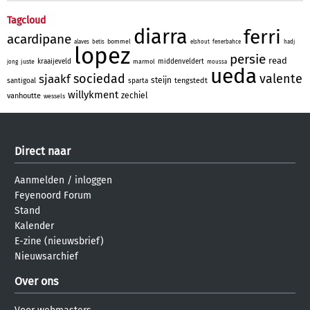
Tagcloud
diarra
ferri
acardipane
bommel
alaves
betis
elshout
fenerbahce
hadj
lopez
persie
read
kraaijeveld
middenveldert
juste
marmol
jong
moussa
ueda
sociedad
valente
sjaakf
steijn
tengstedt
santigoal
sparta
willykment
zechiel
vanhoutte
wessels
Direct naar
Aanmelden
/
inloggen
Feyenoord Forum
Stand
Kalender
E-zine (nieuwsbrief)
Nieuwsarchief
Over ons