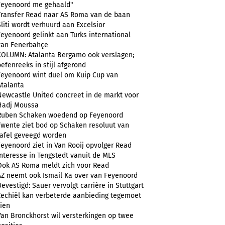
Feyenoord me gehaald"
Transfer Read naar AS Roma van de baan
Sliti wordt verhuurd aan Excelsior
Feyenoord gelinkt aan Turks international
van Fenerbahçe
COLUMN: Atalanta Bergamo ook verslagen;
oefenreeks in stijl afgerond
Feyenoord wint duel om Kuip Cup van
Atalanta
Newcastle United concreet in de markt voor
Hadj Moussa
Ruben Schaken woedend op Feyenoord
Twente ziet bod op Schaken resoluut van
tafel geveegd worden
Feyenoord ziet in Van Rooij opvolger Read
Interesse in Tengstedt vanuit de MLS
Ook AS Roma meldt zich voor Read
AZ neemt ook Ismail Ka over van Feyenoord
Bevestigd: Sauer vervolgt carrière in Stuttgart
Zechiël kan verbeterde aanbieding tegemoet
zien
Van Bronckhorst wil versterkingen op twee