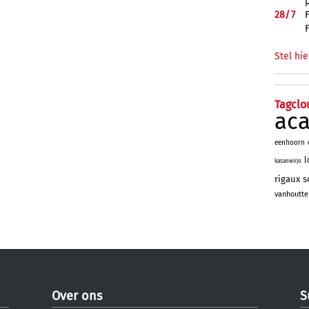
28/
7
Stel hie
Tagclo
ac
eenhoorn
l
kasanwirjo
rigaux
s
vanhoutte
Over ons
S