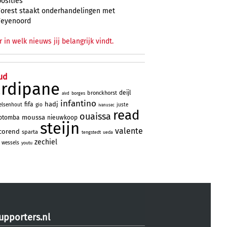
posities
Forest staakt onderhandelingen met
Feyenoord
r in welk nieuws jij belangrijk vindt.
ud
ardipane
deijl
bronckhorst
borges
aivd
infantino
hadj
fifa
elsenhout
gio
juste
ivanusec
read
ouaissa
moussa
otomba
nieuwkoop
steijn
valente
corend
sparta
tengstedt
ueda
zechiel
wessels
youtu
upporters.nl