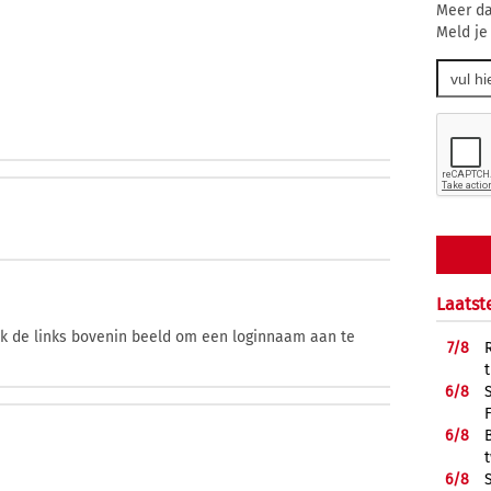
Meer da
Meld je
Laatst
ik de links bovenin beeld om een loginnaam aan te
7/
8
6/
8
6/
8
6/
8