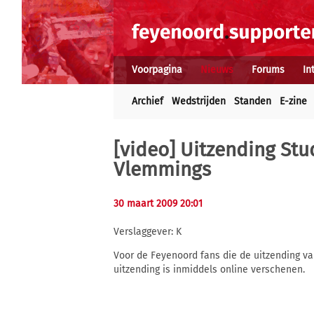
Voorpagina
Nieuws
Forums
In
Archief
Wedstrijden
Standen
E-zine
[video] Uitzending Stu
Vlemmings
30 maart 2009 20:01
Verslaggever: K
Voor de Feyenoord fans die de uitzending v
uitzending is inmiddels online verschenen.