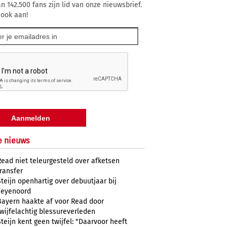
n 142.500 fans zijn lid van onze nieuwsbrief.
 ook aan!
e nieuws
Read niet teleurgesteld over afketsen
transfer
Steijn openhartig over debuutjaar bij
Feyenoord
Bayern haakte af voor Read door
twijfelachtig blessureverleden
Steijn kent geen twijfel: "Daarvoor heeft