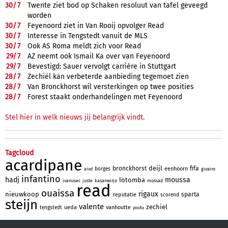
30/
7
Twente ziet bod op Schaken resoluut van tafel geveegd
worden
30/
7
Feyenoord ziet in Van Rooij opvolger Read
30/
7
Interesse in Tengstedt vanuit de MLS
30/
7
Ook AS Roma meldt zich voor Read
29/
7
AZ neemt ook Ismail Ka over van Feyenoord
29/
7
Bevestigd: Sauer vervolgt carrière in Stuttgart
28/
7
Zechiël kan verbeterde aanbieding tegemoet zien
28/
7
Van Bronckhorst wil versterkingen op twee posities
28/
7
Forest staakt onderhandelingen met Feyenoord
Stel hier in welk nieuws jij belangrijk vindt.
Tagcloud
acardipane
deijl
bronckhorst
fifa
eenhoorn
borges
aivd
givairo
infantino
hadj
moussa
lotomba
ivanusec
juste
kasanwirjo
mossad
read
ouaissa
rigaux
nieuwkoop
sparta
reputatie
scorend
steijn
valente
zechiel
ueda
vanhoutte
tengstedt
youtu