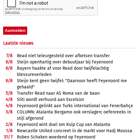
Laatste nieuws
7/
8
Read niet teleurgesteld over afketsen transfer
6/
8
Steijn openhartig over debuutjaar bij Feyenoord
6/
8
Bayern haakte af voor Read door twijfelachtig
blessureverleden
6/
8
Steijn kent geen twijfel: "Daarvoor heeft Feyenoord me
gehaald"
5/
8
Transfer Read naar AS Roma van de baan
4/
8
Sliti wordt verhuurd aan Excelsior
4/
8
Feyenoord gelinkt aan Turks international van Fenerbahçe
3/
8
COLUMN: Atalanta Bergamo ook verslagen; oefenreeks in
stijl afgerond
2/
8
Feyenoord wint duel om Kuip Cup van Atalanta
1/
8
Newcastle United concreet in de markt voor Hadj Moussa
31/
7
Ruben Schaken woedend op Feyenoord