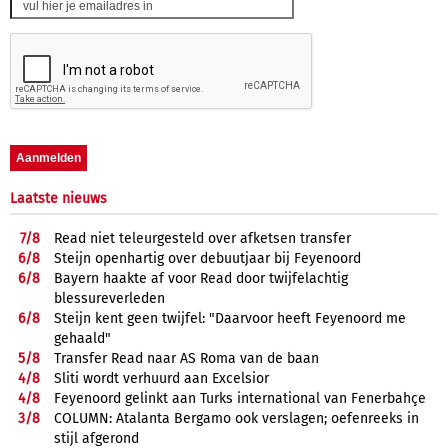
Laatste nieuws
7/
8
Read niet teleurgesteld over afketsen transfer
6/
8
Steijn openhartig over debuutjaar bij Feyenoord
6/
8
Bayern haakte af voor Read door twijfelachtig
blessureverleden
6/
8
Steijn kent geen twijfel: "Daarvoor heeft Feyenoord me
gehaald"
5/
8
Transfer Read naar AS Roma van de baan
4/
8
Sliti wordt verhuurd aan Excelsior
4/
8
Feyenoord gelinkt aan Turks international van Fenerbahçe
3/
8
COLUMN: Atalanta Bergamo ook verslagen; oefenreeks in
stijl afgerond