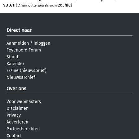
valente
zechiel
vanhoutte
wessels
youtu
Direct naar
Aanmelden
/
inloggen
Feyenoord Forum
Stand
Kalender
E-zine (nieuwsbrief)
Nieuwsarchief
Over ons
Voor webmasters
Disclaimer
Privacy
Adverteren
Partnerberichten
Contact