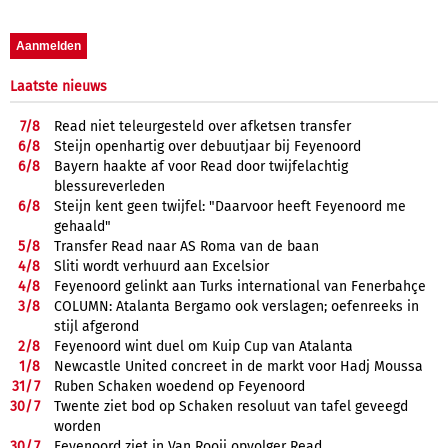
Laatste nieuws
7/
8
Read niet teleurgesteld over afketsen transfer
6/
8
Steijn openhartig over debuutjaar bij Feyenoord
6/
8
Bayern haakte af voor Read door twijfelachtig
blessureverleden
6/
8
Steijn kent geen twijfel: "Daarvoor heeft Feyenoord me
gehaald"
5/
8
Transfer Read naar AS Roma van de baan
4/
8
Sliti wordt verhuurd aan Excelsior
4/
8
Feyenoord gelinkt aan Turks international van Fenerbahçe
3/
8
COLUMN: Atalanta Bergamo ook verslagen; oefenreeks in
stijl afgerond
2/
8
Feyenoord wint duel om Kuip Cup van Atalanta
1/
8
Newcastle United concreet in de markt voor Hadj Moussa
31/
7
Ruben Schaken woedend op Feyenoord
30/
7
Twente ziet bod op Schaken resoluut van tafel geveegd
worden
30/
7
Feyenoord ziet in Van Rooij opvolger Read