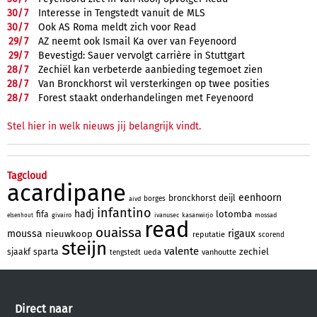
30/
7
Interesse in Tengstedt vanuit de MLS
30/
7
Ook AS Roma meldt zich voor Read
29/
7
AZ neemt ook Ismail Ka over van Feyenoord
29/
7
Bevestigd: Sauer vervolgt carrière in Stuttgart
28/
7
Zechiël kan verbeterde aanbieding tegemoet zien
28/
7
Van Bronckhorst wil versterkingen op twee posities
28/
7
Forest staakt onderhandelingen met Feyenoord
Stel hier in welk nieuws jij belangrijk vindt.
Tagcloud
acardipane
eenhoorn
bronckhorst
deijl
borges
aivd
infantino
hadj
lotomba
fifa
givairo
ivanusec
kasanwirjo
mossad
elsenhout
read
ouaissa
moussa
rigaux
nieuwkoop
reputatie
scorend
steijn
valente
zechiel
sjaakf
sparta
ueda
vanhoutte
tengstedt
Direct naar