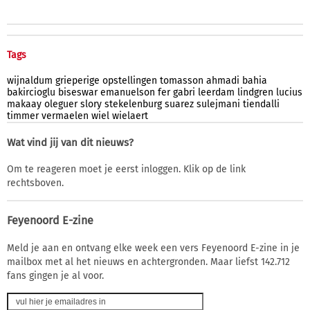
Tags
wijnaldum
grieperige
opstellingen
tomasson
ahmadi
bahia
bakircioglu
biseswar
emanuelson
fer
gabri
leerdam
lindgren
lucius
makaay
oleguer
slory
stekelenburg
suarez
sulejmani
tiendalli
timmer
vermaelen
wiel
wielaert
Wat vind jij van dit nieuws?
Om te reageren moet je eerst inloggen. Klik op de link
rechtsboven.
Feyenoord E-zine
Meld je aan en ontvang elke week een vers Feyenoord E-zine in je
mailbox met al het nieuws en achtergronden. Maar liefst 142.712
fans gingen je al voor.