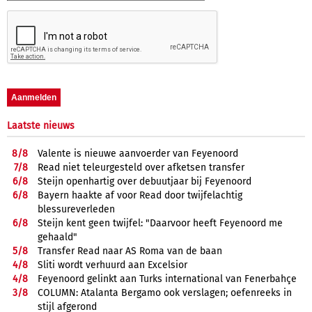
Laatste nieuws
8/
8
Valente is nieuwe aanvoerder van Feyenoord
7/
8
Read niet teleurgesteld over afketsen transfer
6/
8
Steijn openhartig over debuutjaar bij Feyenoord
6/
8
Bayern haakte af voor Read door twijfelachtig
blessureverleden
6/
8
Steijn kent geen twijfel: "Daarvoor heeft Feyenoord me
gehaald"
5/
8
Transfer Read naar AS Roma van de baan
4/
8
Sliti wordt verhuurd aan Excelsior
4/
8
Feyenoord gelinkt aan Turks international van Fenerbahçe
3/
8
COLUMN: Atalanta Bergamo ook verslagen; oefenreeks in
stijl afgerond