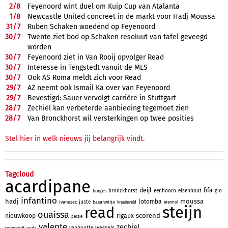
2/
8
Feyenoord wint duel om Kuip Cup van Atalanta
1/
8
Newcastle United concreet in de markt voor Hadj Moussa
31/
7
Ruben Schaken woedend op Feyenoord
30/
7
Twente ziet bod op Schaken resoluut van tafel geveegd
worden
30/
7
Feyenoord ziet in Van Rooij opvolger Read
30/
7
Interesse in Tengstedt vanuit de MLS
30/
7
Ook AS Roma meldt zich voor Read
29/
7
AZ neemt ook Ismail Ka over van Feyenoord
29/
7
Bevestigd: Sauer vervolgt carrière in Stuttgart
28/
7
Zechiël kan verbeterde aanbieding tegemoet zien
28/
7
Van Bronckhorst wil versterkingen op twee posities
Stel hier in welk nieuws jij belangrijk vindt.
Tagcloud
acardipane
deijl
fifa
bronckhorst
eenhoorn
elsenhout
gio
borges
infantino
hadj
moussa
lotomba
juste
ivanusec
kasanwirjo
kraaijeveld
marmol
steijn
read
ouaissa
scorend
nieuwkoop
rigaux
persie
valente
zechiel
wessels
vanhoutte
tengstedt
ueda