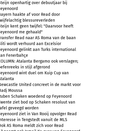
Steijn openhartig over debuutjaar bij
Feyenoord
Bayern haakte af voor Read door
twijfelachtig blessureverleden
Steijn kent geen twijfel: "Daarvoor heeft
Feyenoord me gehaald"
Transfer Read naar AS Roma van de baan
Sliti wordt verhuurd aan Excelsior
Feyenoord gelinkt aan Turks international
van Fenerbahçe
COLUMN: Atalanta Bergamo ook verslagen;
oefenreeks in stijl afgerond
Feyenoord wint duel om Kuip Cup van
Atalanta
Newcastle United concreet in de markt voor
Hadj Moussa
Ruben Schaken woedend op Feyenoord
Twente ziet bod op Schaken resoluut van
tafel geveegd worden
Feyenoord ziet in Van Rooij opvolger Read
Interesse in Tengstedt vanuit de MLS
Ook AS Roma meldt zich voor Read