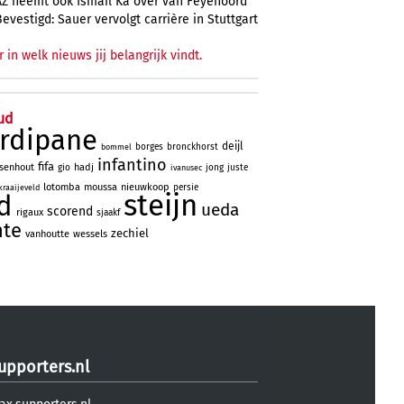
AZ neemt ook Ismail Ka over van Feyenoord
Bevestigd: Sauer vervolgt carrière in Stuttgart
r in welk nieuws jij belangrijk vindt.
ud
rdipane
deijl
borges
bronckhorst
bommel
infantino
fifa
lsenhout
hadj
gio
jong
juste
ivanusec
lotomba
moussa
nieuwkoop
persie
kraaijeveld
steijn
d
ueda
scorend
rigaux
sjaakf
nte
zechiel
vanhoutte
wessels
upporters.nl