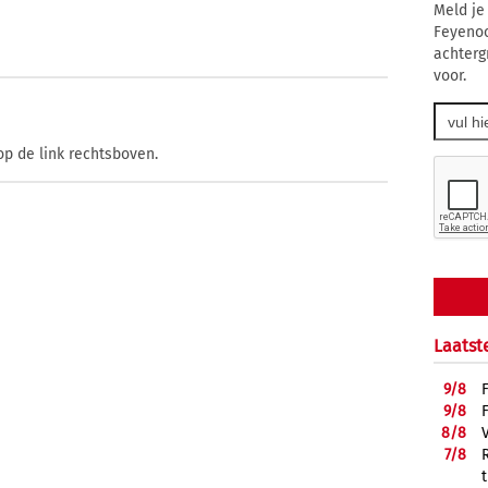
Meld je
Feyenoo
achtergr
voor.
op de link rechtsboven.
Laatst
9/
8
9/
8
8/
8
7/
8