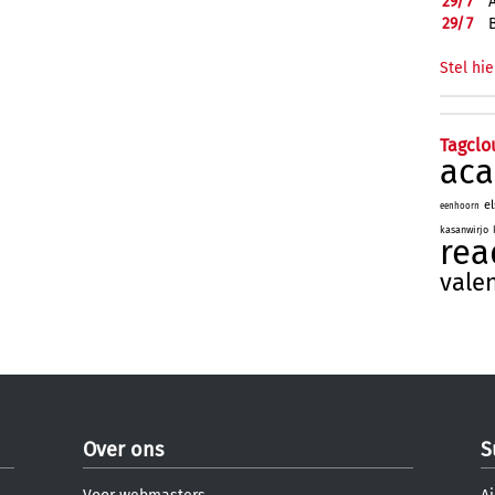
29/
7
29/
7
Stel hie
Tagclo
aca
e
eenhoorn
kasanwirjo
rea
vale
Over ons
S