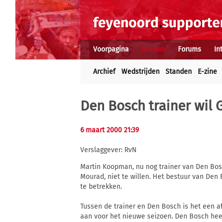
Voorpagina
Nieuws
Forums
In
Archief
Wedstrijden
Standen
E-zine
Den Bosch trainer wil G
6 maart 2000 21:39
Verslaggever: RvN
Martin Koopman, nu nog trainer van Den Bosc
Mourad, niet te willen. Het bestuur van Den 
te betrekken.
Tussen de trainer en Den Bosch is het een a
aan voor het nieuwe seizoen. Den Bosch heef