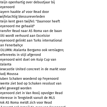
Steijn openhartig over debuutjaar bij
Feyenoord
Bayern haakte af voor Read door
twijfelachtig blessureverleden
Steijn kent geen twijfel: "Daarvoor heeft
Feyenoord me gehaald"
Transfer Read naar AS Roma van de baan
Sliti wordt verhuurd aan Excelsior
Feyenoord gelinkt aan Turks international
van Fenerbahçe
COLUMN: Atalanta Bergamo ook verslagen;
oefenreeks in stijl afgerond
Feyenoord wint duel om Kuip Cup van
Atalanta
Newcastle United concreet in de markt voor
Hadj Moussa
Ruben Schaken woedend op Feyenoord
Twente ziet bod op Schaken resoluut van
tafel geveegd worden
Feyenoord ziet in Van Rooij opvolger Read
Interesse in Tengstedt vanuit de MLS
Ook AS Roma meldt zich voor Read