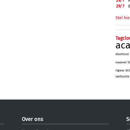
29/
7
29/
7
Stel hie
Tagclo
ac
elsenhout
l
kraaijeveld
sc
rigaux
vanhoutte
Over ons
S