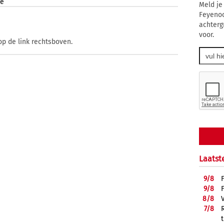
te
Meld je
Feyenoo
achterg
voor.
op de link rechtsboven.
Laatst
9/
8
9/
8
8/
8
7/
8