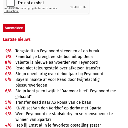
Laatste nieuws
9/
8
Tengstedt en Feyenoord stevenen af op breuk
9/
8
Fenerbahçe brengt eerste bod uit op Ueda
8/
8
Valente is nieuwe aanvoerder van Feyenoord
7/
8
Read niet teleurgesteld over afketsen transfer
6/
8
Steijn openhartig over debuutjaar bij Feyenoord
6/
8
Bayern haakte af voor Read door twijfelachtig
blessureverleden
6/
8
Steijn kent geen twijfel: "Daarvoor heeft Feyenoord me
gehaald"
5/
8
Transfer Read naar AS Roma van de baan
4/
8
KNVB zet Van den Kerkhof op derby met Sparta
4/
8
Weet Feyenoord de stadsderby en seizoensopener te
winnen van Sparta?
4/
8
Heb jij Ernst al in je favoriete opstelling gezet?