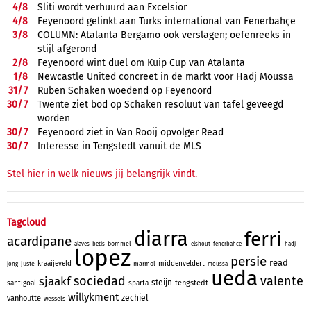
4/
8
Sliti wordt verhuurd aan Excelsior
4/
8
Feyenoord gelinkt aan Turks international van Fenerbahçe
3/
8
COLUMN: Atalanta Bergamo ook verslagen; oefenreeks in
stijl afgerond
2/
8
Feyenoord wint duel om Kuip Cup van Atalanta
1/
8
Newcastle United concreet in de markt voor Hadj Moussa
31/
7
Ruben Schaken woedend op Feyenoord
30/
7
Twente ziet bod op Schaken resoluut van tafel geveegd
worden
30/
7
Feyenoord ziet in Van Rooij opvolger Read
30/
7
Interesse in Tengstedt vanuit de MLS
Stel hier in welk nieuws jij belangrijk vindt.
Tagcloud
diarra
ferri
acardipane
bommel
alaves
betis
elshout
fenerbahce
hadj
lopez
persie
read
kraaijeveld
middenveldert
juste
marmol
jong
moussa
ueda
sociedad
valente
sjaakf
steijn
tengstedt
santigoal
sparta
willykment
zechiel
vanhoutte
wessels