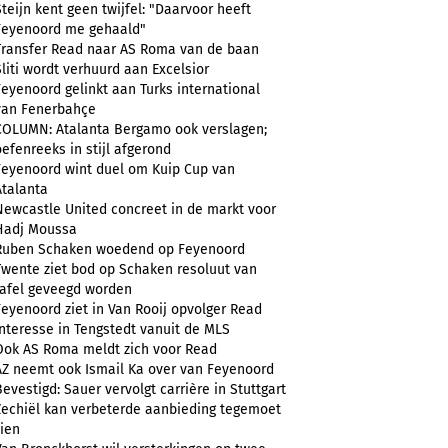
Steijn kent geen twijfel: "Daarvoor heeft
Feyenoord me gehaald"
Transfer Read naar AS Roma van de baan
Sliti wordt verhuurd aan Excelsior
Feyenoord gelinkt aan Turks international
van Fenerbahçe
COLUMN: Atalanta Bergamo ook verslagen;
oefenreeks in stijl afgerond
Feyenoord wint duel om Kuip Cup van
Atalanta
Newcastle United concreet in de markt voor
Hadj Moussa
Ruben Schaken woedend op Feyenoord
Twente ziet bod op Schaken resoluut van
tafel geveegd worden
Feyenoord ziet in Van Rooij opvolger Read
Interesse in Tengstedt vanuit de MLS
Ook AS Roma meldt zich voor Read
AZ neemt ook Ismail Ka over van Feyenoord
Bevestigd: Sauer vervolgt carrière in Stuttgart
Zechiël kan verbeterde aanbieding tegemoet
zien