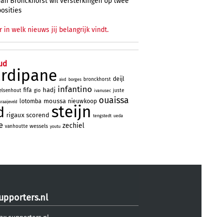
Van Bronckhorst wil versterkingen op twee
posities
r in welk nieuws jij belangrijk vindt.
ud
ardipane
deijl
bronckhorst
borges
aivd
infantino
hadj
fifa
elsenhout
gio
juste
ivanusec
ouaissa
moussa
lotomba
nieuwkoop
kraaijeveld
steijn
d
rigaux
scorend
tengstedt
ueda
e
zechiel
wessels
vanhoutte
youtu
upporters.nl