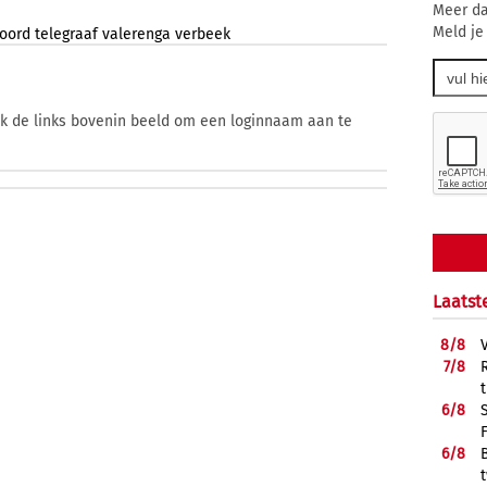
Meer da
Meld je
koord
telegraaf
valerenga
verbeek
ik de links bovenin beeld om een loginnaam aan te
Laatst
8/
8
7/
8
6/
8
6/
8