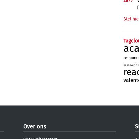
28/
7
Stel hie
Tagclo
ac
eenhoorn
kasanwirjo
rea
valent
Over ons
S