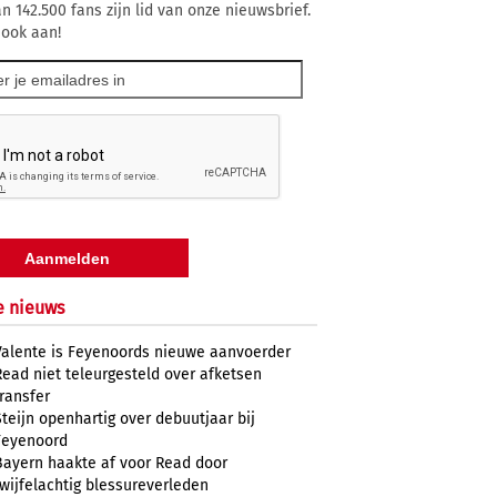
n 142.500 fans zijn lid van onze nieuwsbrief.
 ook aan!
e nieuws
Valente is Feyenoords nieuwe aanvoerder
Read niet teleurgesteld over afketsen
transfer
Steijn openhartig over debuutjaar bij
Feyenoord
Bayern haakte af voor Read door
twijfelachtig blessureverleden