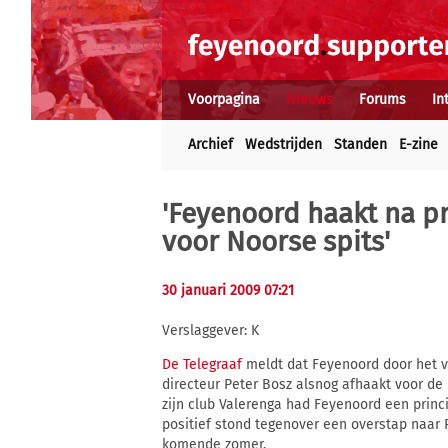
Voorpagina
Nieuws
Forums
In
Archief
Wedstrijden
Standen
E-zine
'Feyenoord haakt na p
voor Noorse spits'
30 januari 2009 07:21
Verslaggever: K
De Telegraaf
meldt dat Feyenoord door het ve
directeur Peter Bosz alsnog afhaakt voor d
zijn club Valerenga had Feyenoord een princi
positief stond tegenover een overstap naar 
komende zomer.