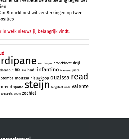
Zechiël kan verbeterde aanbieding tegemoet
zien
Van Bronckhorst wil versterkingen op twee
posities
r in welk nieuws jij belangrijk vindt.
ud
ardipane
deijl
bronckhorst
borges
aivd
infantino
hadj
fifa
elsenhout
gio
juste
ivanusec
read
ouaissa
moussa
lotomba
nieuwkoop
steijn
valente
corend
sparta
tengstedt
ueda
zechiel
wessels
youtu