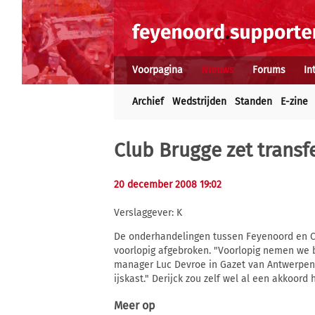
Voorpagina
Nieuws
Forums
In
Archief
Wedstrijden
Standen
E-zine
Club Brugge zet transfe
20 december 2008 19:02
Verslaggever: K
De onderhandelingen tussen Feyenoord en Cl
voorlopig afgebroken. "Voorlopig nemen we bi
manager Luc Devroe in Gazet van Antwerpen. 
ijskast." Derijck zou zelf wel al een akkoord
Meer op