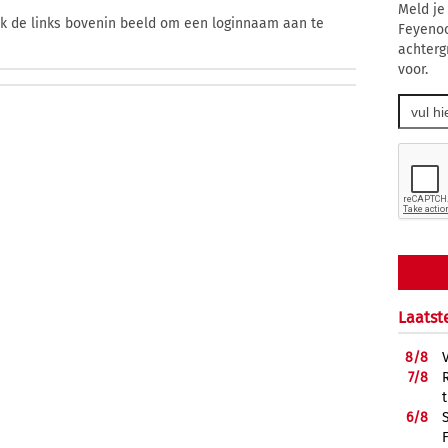
Meld je
ik de links bovenin beeld om een loginnaam aan te
Feyenoo
achterg
voor.
Laatst
8/
8
7/
8
6/
8