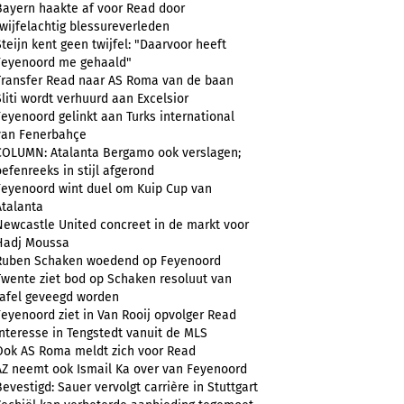
Bayern haakte af voor Read door
twijfelachtig blessureverleden
Steijn kent geen twijfel: "Daarvoor heeft
Feyenoord me gehaald"
Transfer Read naar AS Roma van de baan
Sliti wordt verhuurd aan Excelsior
Feyenoord gelinkt aan Turks international
van Fenerbahçe
COLUMN: Atalanta Bergamo ook verslagen;
oefenreeks in stijl afgerond
Feyenoord wint duel om Kuip Cup van
Atalanta
Newcastle United concreet in de markt voor
Hadj Moussa
Ruben Schaken woedend op Feyenoord
Twente ziet bod op Schaken resoluut van
tafel geveegd worden
Feyenoord ziet in Van Rooij opvolger Read
Interesse in Tengstedt vanuit de MLS
Ook AS Roma meldt zich voor Read
AZ neemt ook Ismail Ka over van Feyenoord
Bevestigd: Sauer vervolgt carrière in Stuttgart