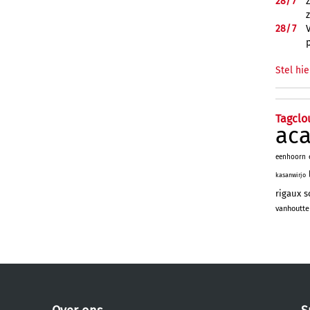
28/
7
28/
7
Stel hie
Tagclo
ac
eenhoorn
kasanwirjo
rigaux
s
vanhoutte