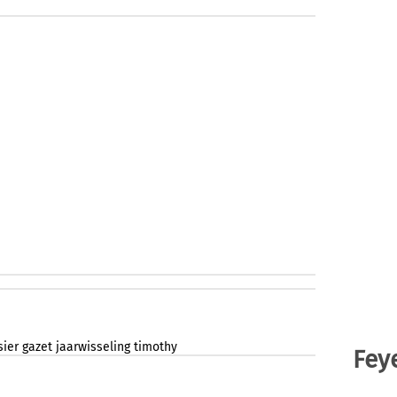
sier
gazet
jaarwisseling
timothy
Fey