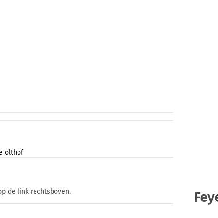
e
olthof
op de link rechtsboven.
Fey