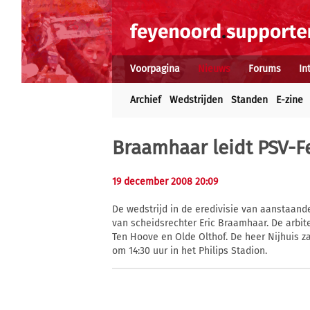
Voorpagina
Nieuws
Forums
In
Archief
Wedstrijden
Standen
E-zine
Braamhaar leidt PSV-
19 december 2008 20:09
De wedstrijd in de eredivisie van aanstaand
van scheidsrechter Eric Braamhaar. De arbit
Ten Hoove en Olde Olthof. De heer Nijhuis za
om 14:30 uur in het Philips Stadion.