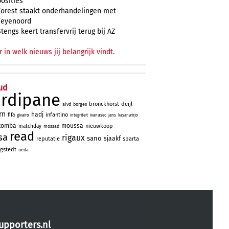
posities
Forest staakt onderhandelingen met
Feyenoord
Stengs keert transfervrij terug bij AZ
r in welk nieuws jij belangrijk vindt.
ud
ardipane
bronckhorst
deijl
aivd
borges
rn
hadj
infantino
fifa
givairo
integriteit
ivanusec
jans
kasanwirjo
tomba
moussa
nieuwkoop
matchday
mossad
read
sa
rigaux
sano
sjaakf
reputatie
sparta
gstedt
ueda
upporters.nl