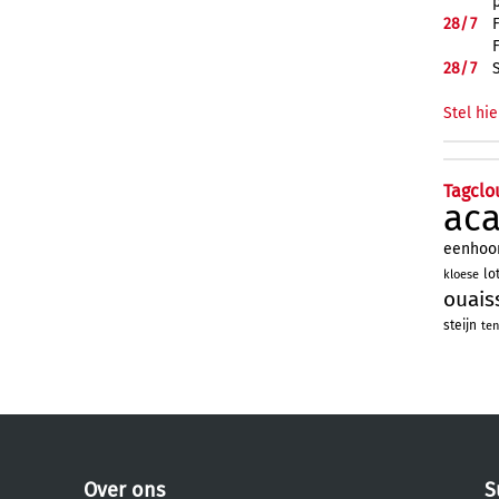
28/
7
28/
7
Stel hie
Tagclo
ac
eenhoo
lo
kloese
ouais
steijn
ten
Over ons
S