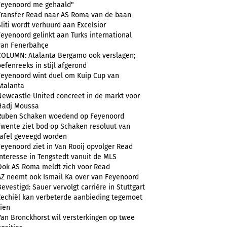
Feyenoord me gehaald"
Transfer Read naar AS Roma van de baan
Sliti wordt verhuurd aan Excelsior
Feyenoord gelinkt aan Turks international
van Fenerbahçe
COLUMN: Atalanta Bergamo ook verslagen;
oefenreeks in stijl afgerond
Feyenoord wint duel om Kuip Cup van
Atalanta
Newcastle United concreet in de markt voor
Hadj Moussa
Ruben Schaken woedend op Feyenoord
Twente ziet bod op Schaken resoluut van
tafel geveegd worden
Feyenoord ziet in Van Rooij opvolger Read
Interesse in Tengstedt vanuit de MLS
Ook AS Roma meldt zich voor Read
AZ neemt ook Ismail Ka over van Feyenoord
Bevestigd: Sauer vervolgt carrière in Stuttgart
Zechiël kan verbeterde aanbieding tegemoet
zien
Van Bronckhorst wil versterkingen op twee