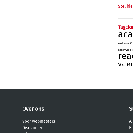
Stel hie
Tagclo
aca
e
eenhoorn
kasanwirjo
rea
vale
Over ons
S
Voor webmasters
Aj
Disclaimer
F