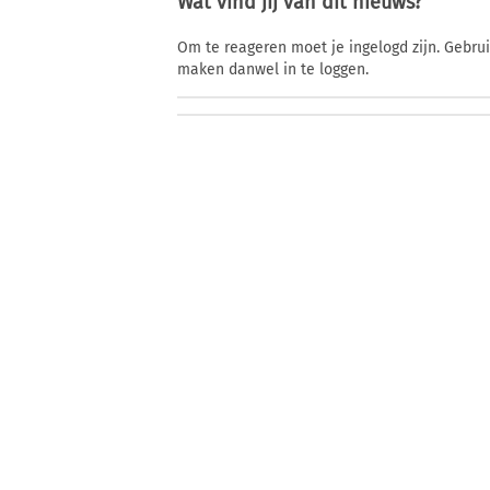
Wat vind jij van dit nieuws?
Om te reageren moet je ingelogd zijn. Gebru
maken danwel in te loggen.