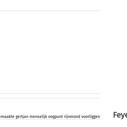
Fey
emaakte
gertjan
menselijk
oogpunt
rijnmond
voorliggen