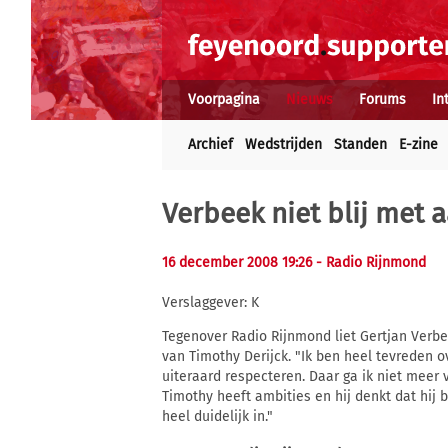
Voorpagina
Nieuws
Forums
In
Archief
Wedstrijden
Standen
E-zine
Verbeek niet blij met 
16 december 2008 19:26
- Radio Rijnmond
Verslaggever: K
Tegenover Radio Rijnmond liet Gertjan Verbee
van Timothy Derijck. "Ik ben heel tevreden 
uiteraard respecteren. Daar ga ik niet meer 
Timothy heeft ambities en hij denkt dat hij b
heel duidelijk in."