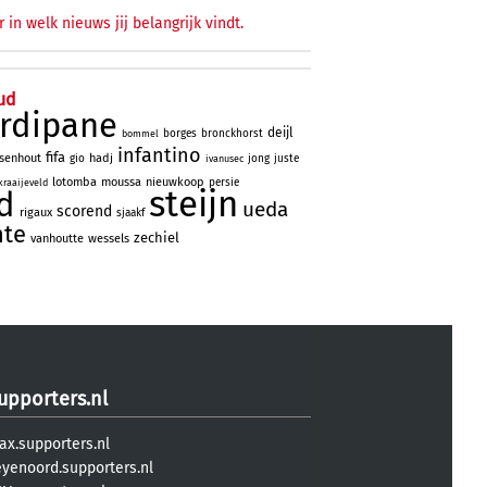
r in welk nieuws jij belangrijk vindt.
ud
rdipane
deijl
borges
bronckhorst
bommel
infantino
fifa
lsenhout
hadj
gio
jong
juste
ivanusec
lotomba
moussa
nieuwkoop
persie
kraaijeveld
steijn
d
ueda
scorend
rigaux
sjaakf
nte
zechiel
vanhoutte
wessels
upporters.nl
ax.supporters.nl
eyenoord.supporters.nl