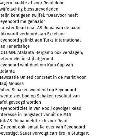
Bayern haakte af voor Read door
twijfelachtig blessureverleden
Steijn kent geen twijfel: "Daarvoor heeft
Feyenoord me gehaald"
Transfer Read naar AS Roma van de baan
Sliti wordt verhuurd aan Excelsior
Feyenoord gelinkt aan Turks international
van Fenerbahçe
COLUMN: Atalanta Bergamo ook verslagen;
oefenreeks in stijl afgerond
Feyenoord wint duel om Kuip Cup van
Atalanta
Newcastle United concreet in de markt voor
Hadj Moussa
Ruben Schaken woedend op Feyenoord
Twente ziet bod op Schaken resoluut van
tafel geveegd worden
Feyenoord ziet in Van Rooij opvolger Read
Interesse in Tengstedt vanuit de MLS
Ook AS Roma meldt zich voor Read
AZ neemt ook Ismail Ka over van Feyenoord
Bevestigd: Sauer vervolgt carrière in Stuttgart