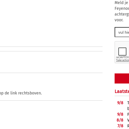
Meld je
Feyenoo
achterg
voor.
Laatst
op de link rechtsboven.
9/
8
9/
8
8/
8
7/
8