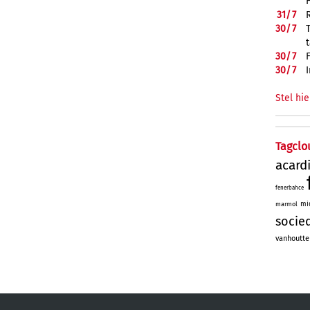
31/
7
30/
7
30/
7
30/
7
Stel hie
Tagclo
acard
fenerbahce
mi
marmol
socie
vanhoutte