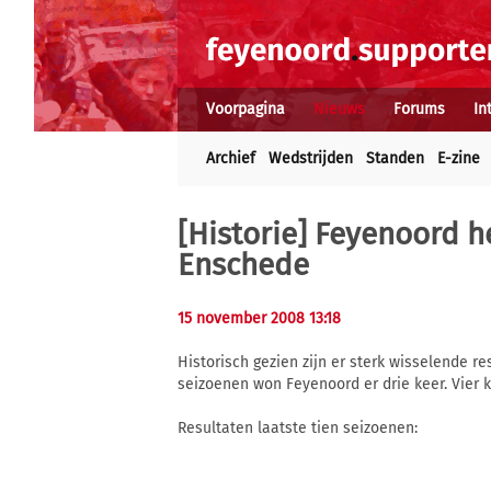
Voorpagina
Nieuws
Forums
In
Archief
Wedstrijden
Standen
E-zine
[Historie] Feyenoord he
Enschede
15 november 2008 13:18
Historisch gezien zijn er sterk wisselende r
seizoenen won Feyenoord er drie keer. Vier k
Resultaten laatste tien seizoenen: