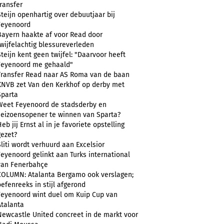
transfer
Steijn openhartig over debuutjaar bij
Feyenoord
Bayern haakte af voor Read door
twijfelachtig blessureverleden
Steijn kent geen twijfel: "Daarvoor heeft
Feyenoord me gehaald"
Transfer Read naar AS Roma van de baan
KNVB zet Van den Kerkhof op derby met
Sparta
Weet Feyenoord de stadsderby en
seizoensopener te winnen van Sparta?
eb jij Ernst al in je favoriete opstelling
gezet?
Sliti wordt verhuurd aan Excelsior
Feyenoord gelinkt aan Turks international
van Fenerbahçe
COLUMN: Atalanta Bergamo ook verslagen;
oefenreeks in stijl afgerond
Feyenoord wint duel om Kuip Cup van
Atalanta
Newcastle United concreet in de markt voor