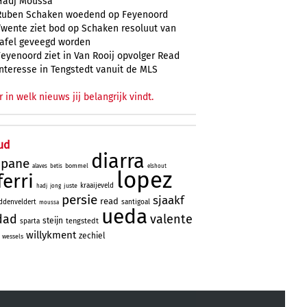
Hadj Moussa
Ruben Schaken woedend op Feyenoord
Twente ziet bod op Schaken resoluut van
tafel geveegd worden
Feyenoord ziet in Van Rooij opvolger Read
Interesse in Tengstedt vanuit de MLS
r in welk nieuws jij belangrijk vindt.
ud
diarra
ipane
bommel
alaves
betis
elshout
lopez
ferri
kraaijeveld
juste
hadj
jong
persie
sjaakf
read
ddenveldert
santigoal
moussa
ueda
dad
valente
steijn
tengstedt
sparta
willykment
zechiel
wessels