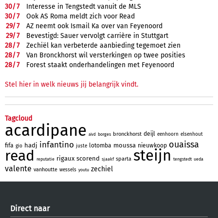
30/
7
Interesse in Tengstedt vanuit de MLS
30/
7
Ook AS Roma meldt zich voor Read
29/
7
AZ neemt ook Ismail Ka over van Feyenoord
29/
7
Bevestigd: Sauer vervolgt carrière in Stuttgart
28/
7
Zechiël kan verbeterde aanbieding tegemoet zien
28/
7
Van Bronckhorst wil versterkingen op twee posities
28/
7
Forest staakt onderhandelingen met Feyenoord
Stel hier in welk nieuws jij belangrijk vindt.
Tagcloud
acardipane
deijl
bronckhorst
eenhoorn
elsenhout
borges
aivd
ouaissa
infantino
hadj
moussa
fifa
lotomba
nieuwkoop
gio
juste
steijn
read
rigaux
scorend
sparta
reputatie
sjaakf
tengstedt
ueda
valente
zechiel
vanhoutte
wessels
youtu
Direct naar