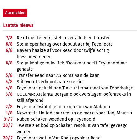
Laatste nieuws
7/
8
Read niet teleurgesteld over afketsen transfer
6/
8
Steijn openhartig over debuutjaar bij Feyenoord
6/
8
Bayern haakte af voor Read door twijfelachtig
blessureverleden
6/
8
Steijn kent geen twijfel: "Daarvoor heeft Feyenoord me
gehaald"
5/
8
Transfer Read naar AS Roma van de baan
4/
8
Sliti wordt verhuurd aan Excelsior
4/
8
Feyenoord gelinkt aan Turks international van Fenerbahçe
3/
8
COLUMN: Atalanta Bergamo ook verslagen; oefenreeks in
stijl afgerond
2/
8
Feyenoord wint duel om Kuip Cup van Atalanta
1/
8
Newcastle United concreet in de markt voor Hadj Moussa
31/
7
Ruben Schaken woedend op Feyenoord
30/
7
Twente ziet bod op Schaken resoluut van tafel geveegd
worden
30/
7
Feyenoord ziet in Van Rooij opvolger Read