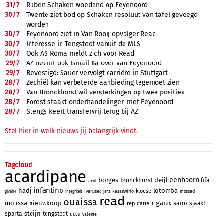
31/
7
Ruben Schaken woedend op Feyenoord
30/
7
Twente ziet bod op Schaken resoluut van tafel geveegd
worden
30/
7
Feyenoord ziet in Van Rooij opvolger Read
30/
7
Interesse in Tengstedt vanuit de MLS
30/
7
Ook AS Roma meldt zich voor Read
29/
7
AZ neemt ook Ismail Ka over van Feyenoord
29/
7
Bevestigd: Sauer vervolgt carrière in Stuttgart
28/
7
Zechiël kan verbeterde aanbieding tegemoet zien
28/
7
Van Bronckhorst wil versterkingen op twee posities
28/
7
Forest staakt onderhandelingen met Feyenoord
28/
7
Stengs keert transfervrij terug bij AZ
Stel hier in welk nieuws jij belangrijk vindt.
Tagcloud
acardipane
eenhoorn
borges
deijl
bronckhorst
fifa
aivd
infantino
hadj
lotomba
kloese
ivanusec
kasanwirjo
mossad
givairo
integriteit
jans
read
ouaissa
rigaux
moussa
nieuwkoop
sano
sjaakf
reputatie
steijn
sparta
tengstedt
ueda
valente