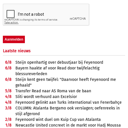
Laatste nieuws
6/
8
Steijn openhartig over debuutjaar bij Feyenoord
6/
8
Bayern haakte af voor Read door twijfelachtig
blessureverleden
6/
8
Steijn kent geen twijfel: "Daarvoor heeft Feyenoord me
gehaald"
5/
8
Transfer Read naar AS Roma van de baan
4/
8
Sliti wordt verhuurd aan Excelsior
4/
8
Feyenoord gelinkt aan Turks international van Fenerbahçe
3/
8
COLUMN: Atalanta Bergamo ook verslagen; oefenreeks in
stijl afgerond
2/
8
Feyenoord wint duel om Kuip Cup van Atalanta
1/
8
Newcastle United concreet in de markt voor Hadj Moussa