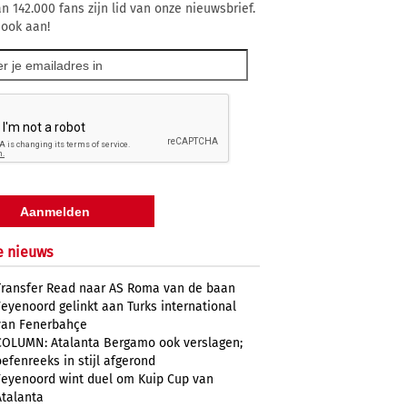
n 142.000 fans zijn lid van onze nieuwsbrief.
 ook aan!
e nieuws
Transfer Read naar AS Roma van de baan
Feyenoord gelinkt aan Turks international
van Fenerbahçe
COLUMN: Atalanta Bergamo ook verslagen;
oefenreeks in stijl afgerond
Feyenoord wint duel om Kuip Cup van
Atalanta