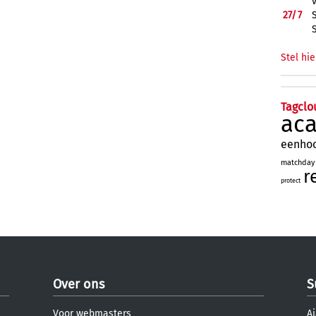
27/
7
Stel hie
Tagclo
ac
eenho
matchday
r
protect
Over ons
S
Voor webmasters
Aj