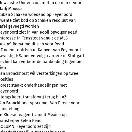
Newcastle United concreet in de markt voor
Hadj Moussa
Ruben Schaken woedend op Feyenoord
Twente ziet bod op Schaken resoluut van
tafel geveegd worden
Feyenoord ziet in Van Rooij opvolger Read
Interesse in Tengstedt vanuit de MLS
Ook AS Roma meldt zich voor Read
AZ neemt ook Ismail Ka over van Feyenoord
Bevestigd: Sauer vervolgt carrière in Stuttgart
Zechiël kan verbeterde aanbieding tegemoet
zien
Van Bronckhorst wil versterkingen op twee
posities
Forest staakt onderhandelingen met
Feyenoord
Stengs keert transfervrij terug bij AZ
Van Bronckhorst sprak met Van Persie voor
aanstelling
Te Kloese reageert vanuit Mexico op
transferperikelen Read
COLUMN: Feyenoord zet zijn