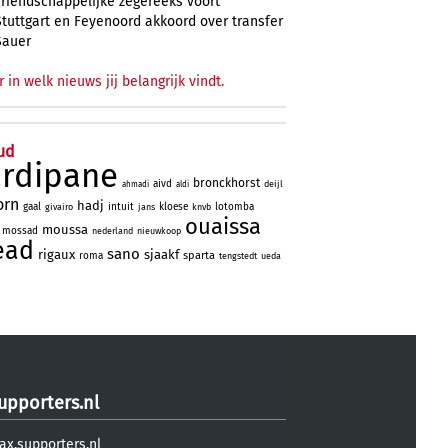
vriendschappelijke zegereeks voort
Stuttgart en Feyenoord akkoord over transfer
Sauer
r in welk nieuws jij belangrijk vindt.
ud
ardipane
bronckhorst
aivd
deijl
ahmadi
aldi
orn
hadj
gaal
intuit
kloese
lotomba
givairo
jans
knvb
ouaissa
moussa
mossad
nederland
nieuwkoop
ead
sano
rigaux
sjaakf
sparta
roma
tengstedt
ueda
upporters.nl
ax.supporters.nl