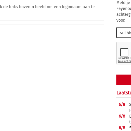
Meld je
ik de links bovenin beeld om een loginnaam aan te
Feyenoo
achterg
voor.
Laatst
6/
8
6/
8
6/
8