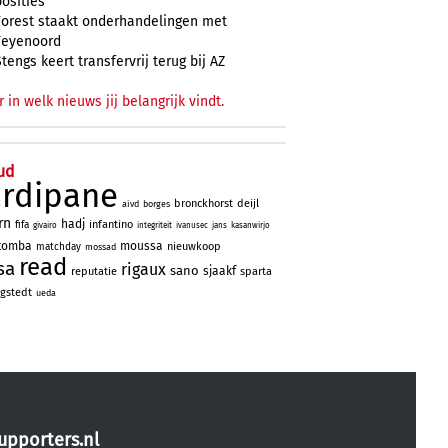
posities
Forest staakt onderhandelingen met
Feyenoord
Stengs keert transfervrij terug bij AZ
r in welk nieuws jij belangrijk vindt.
ud
ardipane
bronckhorst
deijl
aivd
borges
rn
hadj
infantino
fifa
givairo
integriteit
ivanusec
jans
kasanwirjo
tomba
moussa
nieuwkoop
matchday
mossad
read
sa
rigaux
sano
sjaakf
reputatie
sparta
gstedt
ueda
upporters.nl