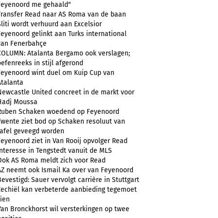
Feyenoord me gehaald"
Transfer Read naar AS Roma van de baan
Sliti wordt verhuurd aan Excelsior
Feyenoord gelinkt aan Turks international
van Fenerbahçe
COLUMN: Atalanta Bergamo ook verslagen;
oefenreeks in stijl afgerond
Feyenoord wint duel om Kuip Cup van
Atalanta
Newcastle United concreet in de markt voor
Hadj Moussa
Ruben Schaken woedend op Feyenoord
Twente ziet bod op Schaken resoluut van
tafel geveegd worden
Feyenoord ziet in Van Rooij opvolger Read
Interesse in Tengstedt vanuit de MLS
Ook AS Roma meldt zich voor Read
AZ neemt ook Ismail Ka over van Feyenoord
Bevestigd: Sauer vervolgt carrière in Stuttgart
Zechiël kan verbeterde aanbieding tegemoet
zien
Van Bronckhorst wil versterkingen op twee