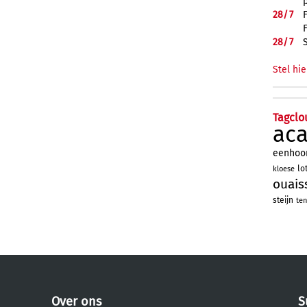
28/
7
28/
7
Stel hie
Tagclo
ac
eenhoo
lo
kloese
ouais
steijn
ten
Over ons
S