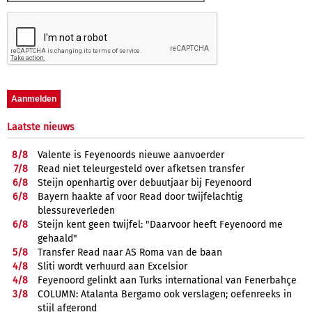
Laatste nieuws
8/
8
Valente is Feyenoords nieuwe aanvoerder
7/
8
Read niet teleurgesteld over afketsen transfer
6/
8
Steijn openhartig over debuutjaar bij Feyenoord
6/
8
Bayern haakte af voor Read door twijfelachtig
blessureverleden
6/
8
Steijn kent geen twijfel: "Daarvoor heeft Feyenoord me
gehaald"
5/
8
Transfer Read naar AS Roma van de baan
4/
8
Sliti wordt verhuurd aan Excelsior
4/
8
Feyenoord gelinkt aan Turks international van Fenerbahçe
3/
8
COLUMN: Atalanta Bergamo ook verslagen; oefenreeks in
stijl afgerond