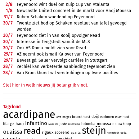
2/
8
Feyenoord wint duel om Kuip Cup van Atalanta
1/
8
Newcastle United concreet in de markt voor Hadj Moussa
31/
7
Ruben Schaken woedend op Feyenoord
30/
7
Twente ziet bod op Schaken resoluut van tafel geveegd
worden
30/
7
Feyenoord ziet in Van Rooij opvolger Read
30/
7
Interesse in Tengstedt vanuit de MLS
30/
7
Ook AS Roma meldt zich voor Read
29/
7
AZ neemt ook Ismail Ka over van Feyenoord
29/
7
Bevestigd: Sauer vervolgt carrière in Stuttgart
28/
7
Zechiël kan verbeterde aanbieding tegemoet zien
28/
7
Van Bronckhorst wil versterkingen op twee posities
Stel hier in welk nieuws jij belangrijk vindt.
Tagcloud
acardipane
deijl
bronckhorst
eenhoorn
elsenhout
borges
aivd
infantino
hadj
moussa
fifa
lotomba
nieuwkoop
gio
juste
ivanusec
kasanwirjo
steijn
read
ouaissa
rigaux
scorend
sparta
tengstedt
ueda
valente