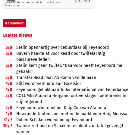
Laatste nieuws
6/
8
Steijn openhartig over debuutjaar bij Feyenoord
6/
8
Bayern haakte af voor Read door twijfelachtig
blessureverleden
6/
8
Steijn kent geen twijfel: "Daarvoor heeft Feyenoord me
gehaald"
5/
8
Transfer Read naar AS Roma van de baan
4/
8
Sliti wordt verhuurd aan Excelsior
4/
8
Feyenoord gelinkt aan Turks international van Fenerbahçe
3/
8
COLUMN: Atalanta Bergamo ook verslagen; oefenreeks in
stijl afgerond
2/
8
Feyenoord wint duel om Kuip Cup van Atalanta
1/
8
Newcastle United concreet in de markt voor Hadj Moussa
31/
7
Ruben Schaken woedend op Feyenoord
30/
7
Twente ziet bod op Schaken resoluut van tafel geveegd
worden