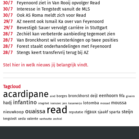
30/
7
Feyenoord ziet in Van Rooij opvolger Read
30/
7
Interesse in Tengstedt vanuit de MLS
30/
7
Ook AS Roma meldt zich voor Read
29/
7
AZ neemt ook Ismail Ka over van Feyenoord
29/
7
Bevestigd: Sauer vervolgt carrière in Stuttgart
28/
7
Zechiël kan verbeterde aanbieding tegemoet zien
28/
7
Van Bronckhorst wil versterkingen op twee posities
28/
7
Forest staakt onderhandelingen met Feyenoord
28/
7
Stengs keert transfervrij terug bij AZ
Stel hier in welk nieuws jij belangrijk vindt.
Tagcloud
acardipane
eenhoorn
bronckhorst
deijl
fifa
borges
aivd
givairo
infantino
hadj
moussa
lotomba
ivanusec
kasanwirjo
mossad
integriteit
jans
read
ouaissa
steijn
rigaux
nieuwkoop
sjaakf
sparta
reputatie
ueda
valente
tengstedt
vanhoutte
zechiel