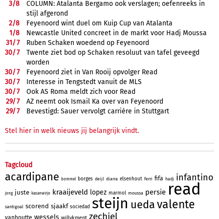
3/
8
COLUMN: Atalanta Bergamo ook verslagen; oefenreeks in
stijl afgerond
2/
8
Feyenoord wint duel om Kuip Cup van Atalanta
1/
8
Newcastle United concreet in de markt voor Hadj Moussa
31/
7
Ruben Schaken woedend op Feyenoord
30/
7
Twente ziet bod op Schaken resoluut van tafel geveegd
worden
30/
7
Feyenoord ziet in Van Rooij opvolger Read
30/
7
Interesse in Tengstedt vanuit de MLS
30/
7
Ook AS Roma meldt zich voor Read
29/
7
AZ neemt ook Ismail Ka over van Feyenoord
29/
7
Bevestigd: Sauer vervolgt carrière in Stuttgart
Stel hier in welk nieuws jij belangrijk vindt.
Tagcloud
acardipane
infantino
fifa
borges
elsenhout
deijl
diarra
ferri
hadj
bommel
read
kraaijeveld
persie
lopez
juste
marmol
moussa
jong
kasanwirjo
steijn
valente
ueda
scorend
sjaakf
sociedad
santigoal
zechiel
wessels
vanhoutte
willykment