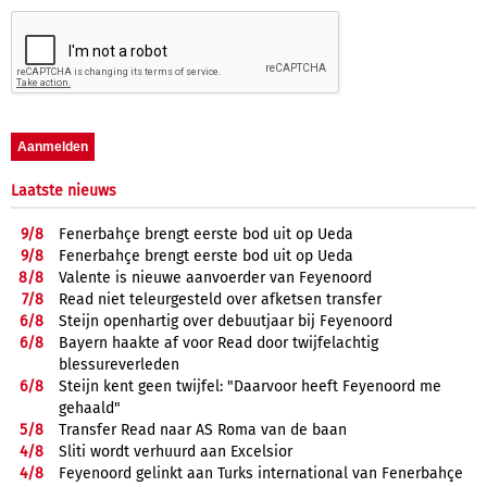
Laatste nieuws
9/
8
Fenerbahçe brengt eerste bod uit op Ueda
9/
8
Fenerbahçe brengt eerste bod uit op Ueda
8/
8
Valente is nieuwe aanvoerder van Feyenoord
7/
8
Read niet teleurgesteld over afketsen transfer
6/
8
Steijn openhartig over debuutjaar bij Feyenoord
6/
8
Bayern haakte af voor Read door twijfelachtig
blessureverleden
6/
8
Steijn kent geen twijfel: "Daarvoor heeft Feyenoord me
gehaald"
5/
8
Transfer Read naar AS Roma van de baan
4/
8
Sliti wordt verhuurd aan Excelsior
4/
8
Feyenoord gelinkt aan Turks international van Fenerbahçe