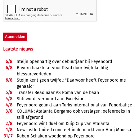
Laatste nieuws
6/
8
Steijn openhartig over debuutjaar bij Feyenoord
6/
8
Bayern haakte af voor Read door twijfelachtig
blessureverleden
6/
8
Steijn kent geen twijfel: "Daarvoor heeft Feyenoord me
gehaald"
5/
8
Transfer Read naar AS Roma van de baan
4/
8
Sliti wordt verhuurd aan Excelsior
4/
8
Feyenoord gelinkt aan Turks international van Fenerbahçe
3/
8
COLUMN: Atalanta Bergamo ook verslagen; oefenreeks in
stijl afgerond
2/
8
Feyenoord wint duel om Kuip Cup van Atalanta
1/
8
Newcastle United concreet in de markt voor Hadj Moussa
31/
7
Ruben Schaken woedend op Feyenoord