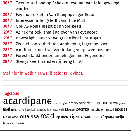
30/
7
Twente ziet bod op Schaken resoluut van tafel geveegd
worden
30/
7
Feyenoord ziet in Van Rooij opvolger Read
30/
7
Interesse in Tengstedt vanuit de MLS
30/
7
Ook AS Roma meldt zich voor Read
29/
7
AZ neemt ook Ismail Ka over van Feyenoord
29/
7
Bevestigd: Sauer vervolgt carrière in Stuttgart
28/
7
Zechiël kan verbeterde aanbieding tegemoet zien
28/
7
Van Bronckhorst wil versterkingen op twee posities
28/
7
Forest staakt onderhandelingen met Feyenoord
28/
7
Stengs keert transfervrij terug bij AZ
Stel hier in welk nieuws jij belangrijk vindt.
Tagcloud
acardipane
eenhoorn
bronckhorst
deijl
fifa
aivd
borges
givairo
hadj
lotomba
moussa
infantino
kloese
matchday
mossad
integriteit
ivanusec
jans
kasanwirjo
read
ouaissa
rigaux
sano
sjaakf
steijn
nieuwkoop
reputatie
sparta
tengstedt
ueda