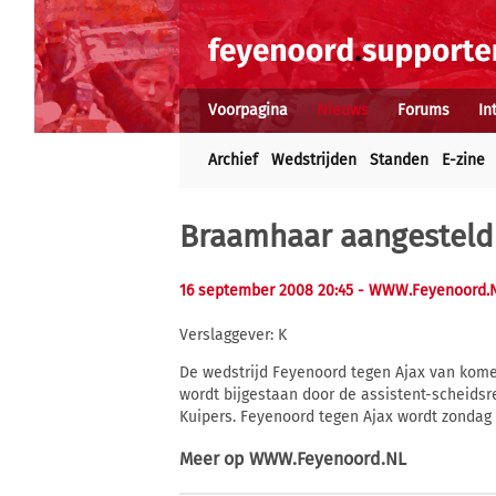
Voorpagina
Nieuws
Forums
In
Archief
Wedstrijden
Standen
E-zine
Braamhaar aangesteld
16 september 2008 20:45
- WWW.Feyenoord.
Verslaggever: K
De wedstrijd Feyenoord tegen Ajax van kome
wordt bijgestaan door de assistent-scheidsrec
Kuipers. Feyenoord tegen Ajax wordt zondag 
Meer op
WWW.Feyenoord.NL