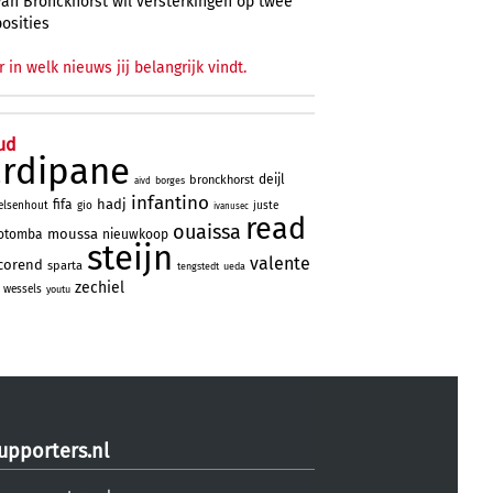
Van Bronckhorst wil versterkingen op twee
posities
r in welk nieuws jij belangrijk vindt.
ud
ardipane
deijl
bronckhorst
borges
aivd
infantino
hadj
fifa
elsenhout
gio
juste
ivanusec
read
ouaissa
moussa
otomba
nieuwkoop
steijn
valente
corend
sparta
tengstedt
ueda
zechiel
wessels
youtu
upporters.nl