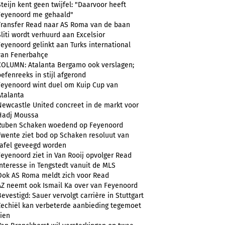
Steijn kent geen twijfel: "Daarvoor heeft
Feyenoord me gehaald"
Transfer Read naar AS Roma van de baan
Sliti wordt verhuurd aan Excelsior
Feyenoord gelinkt aan Turks international
van Fenerbahçe
COLUMN: Atalanta Bergamo ook verslagen;
oefenreeks in stijl afgerond
Feyenoord wint duel om Kuip Cup van
Atalanta
Newcastle United concreet in de markt voor
Hadj Moussa
Ruben Schaken woedend op Feyenoord
Twente ziet bod op Schaken resoluut van
tafel geveegd worden
Feyenoord ziet in Van Rooij opvolger Read
Interesse in Tengstedt vanuit de MLS
Ook AS Roma meldt zich voor Read
AZ neemt ook Ismail Ka over van Feyenoord
Bevestigd: Sauer vervolgt carrière in Stuttgart
Zechiël kan verbeterde aanbieding tegemoet
zien