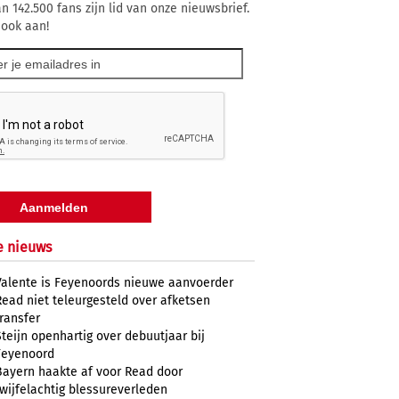
n 142.500 fans zijn lid van onze nieuwsbrief.
 ook aan!
e nieuws
Valente is Feyenoords nieuwe aanvoerder
Read niet teleurgesteld over afketsen
transfer
Steijn openhartig over debuutjaar bij
Feyenoord
Bayern haakte af voor Read door
twijfelachtig blessureverleden