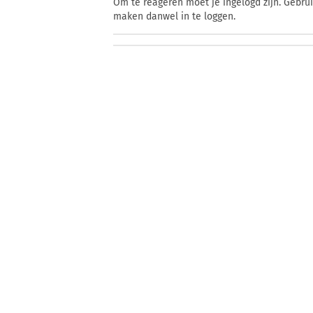
Om te reageren moet je ingelogd zijn. Gebru
maken danwel in te loggen.