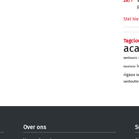
28/
7
Stel hie
Tagclo
ac
eenhoorn
l
kasanwirjo
rigaux
s
vanhoutte
Over ons
S