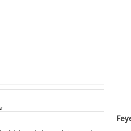
of
Fey