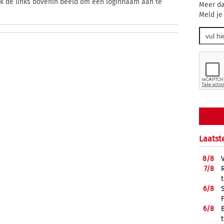
ik de links bovenin beeld om een loginnaam aan te
Meer da
Meld je
Laatst
8/
8
7/
8
6/
8
6/
8