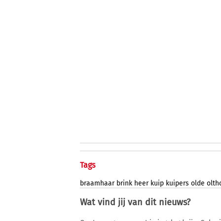
Tags
braamhaar
brink
heer
kuip
kuipers
olde
olth
Wat vind jij van dit nieuws?