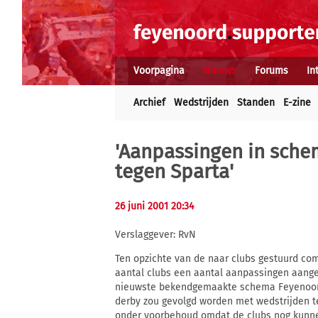
Voorpagina
Nieuws
Forums
In
Archief
Wedstrijden
Standen
E-zine
'Aanpassingen in sche
tegen Sparta'
26 juni 2001 20:34
Verslaggever: RvN
Ten opzichte van de naar clubs gestuurd co
aantal clubs een aantal aanpassingen aang
nieuwste bekendgemaakte schema Feyenoord 
derby zou gevolgd worden met wedstrijden te
onder voorbehoud omdat de clubs nog kunnen