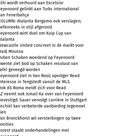
Sliti wordt verhuurd aan Excelsior
Feyenoord gelinkt aan Turks international
van Fenerbahçe
COLUMN: Atalanta Bergamo ook verslagen;
oefenreeks in stijl afgerond
Feyenoord wint duel om Kuip Cup van
Atalanta
Newcastle United concreet in de markt voor
Hadj Moussa
Ruben Schaken woedend op Feyenoord
Twente ziet bod op Schaken resoluut van
tafel geveegd worden
Feyenoord ziet in Van Rooij opvolger Read
Interesse in Tengstedt vanuit de MLS
Ook AS Roma meldt zich voor Read
AZ neemt ook Ismail Ka over van Feyenoord
Bevestigd: Sauer vervolgt carrière in Stuttgart
Zechiël kan verbeterde aanbieding tegemoet
zien
Van Bronckhorst wil versterkingen op twee
posities
Forest staakt onderhandelingen met