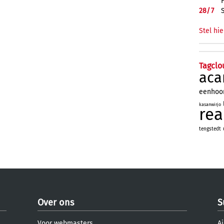
28/
7
Stel hie
Tagclo
aca
eenhoo
kasanwirjo
re
tengstedt
Over ons
S
Voor webmasters
Aj