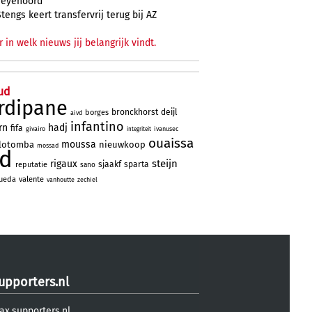
Feyenoord
Stengs keert transfervrij terug bij AZ
r in welk nieuws jij belangrijk vindt.
ud
rdipane
bronckhorst
deijl
borges
aivd
infantino
rn
hadj
fifa
givairo
ivanusec
integriteit
ouaissa
moussa
lotomba
nieuwkoop
mossad
ad
steijn
rigaux
sjaakf
sparta
reputatie
sano
ueda
valente
vanhoutte
zechiel
upporters.nl
ax.supporters.nl